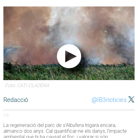
Foto: CATI CLADERA
Redacció
@IB3noticies
172
La regeneració del parc de s’Albufera trigarà encara,
almanco dos anys. Cal quantificar-ne els danys, l’impacte
ambiental que hi ha causat el foc, i valorar si són