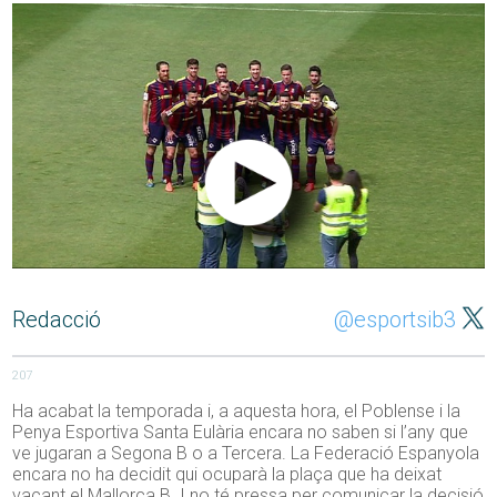
Redacció
@esportsib3
207
Ha acabat la temporada i, a aquesta hora, el Poblense i la
Penya Esportiva Santa Eulària encara no saben si l’any que
ve jugaran a Segona B o a Tercera. La Federació Espanyola
encara no ha decidit qui ocuparà la plaça que ha deixat
vacant el Mallorca B. I no té pressa per comunicar la decisió