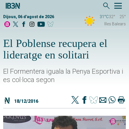
Dijous, 06 d'agost de 2026
31°C
32°
25°
Illes Balears
El Poblense recupera el
lideratge en solitari
El Formentera iguala la Penya Esportiva i
es col·loca segon
18/12/2016