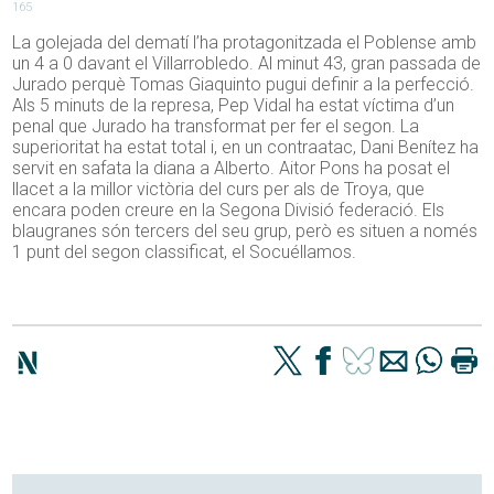
165
La golejada del dematí l’ha protagonitzada el Poblense amb
un 4 a 0 davant el Villarrobledo. Al minut 43, gran passada de
Jurado perquè Tomas Giaquinto pugui definir a la perfecció.
Als 5 minuts de la represa, Pep Vidal ha estat víctima d’un
penal que Jurado ha transformat per fer el segon. La
superioritat ha estat total i, en un contraatac, Dani Benítez ha
servit en safata la diana a Alberto. Aitor Pons ha posat el
llacet a la millor victòria del curs per als de Troya, que
encara poden creure en la Segona Divisió federació. Els
blaugranes són tercers del seu grup, però es situen a només
1 punt del segon classificat, el Socuéllamos.