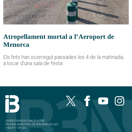
Atropellament mortal a l’Aeroport de
Menorca
Els fets han ocorregut passades les 4 de la matinada,
a tocar d'una sala de festa
CARRER MAGDALENA, 21, 07180
POLÍGON INDUSTRIAL DE SON BUGADELLES
(+34) 971 139 333