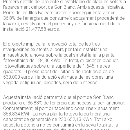
Primers detalls del projecte d’instal·lació de plaques solars a
l’aparcament del port de Son Blanc. Amb aquesta iniciativa,
Ports de les Illes Balears pretén aconseguir estalviar un
36,8% de l’energia que consumeix actualment procedent de
la xarxa, i estalviar en el primer any de funcionament de la
instal·lació 21.477,58 euros.
El projecte implica la renovació total de les tres
marquesines existents al port, per tal d’instal·lar una
infraestructura nova, sobre la qual s’instal·laria la planta
fotovoltaica de 184,80 KWp. En total, s’ubicarien plaques
fotovoltaiques sobre una superfície de 1.645 metres
quadrats. El pressupost de licitació de l’actuació és de
530.000 euros, i la duració estimada de les obres, una
vegada estiguin adjudicades, serà de 5 mesos.
Aquesta instal·lació permetrà que el port de Son Blanc
produeixi el 36,83% de l’energia que necessita per funcionar.
Concretament, el port ciutadellenc consumeix anualment
368.834 KWh. La nova planta fotovoltaica tindrà una
capacitat de generació de 230.652,13 KWh. Tot i això,
aquesta potència no es consumirà en la seva totalitat, ja