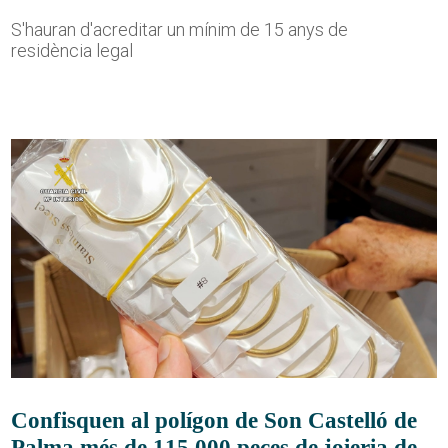
S'hauran d'acreditar un mínim de 15 anys de
residència legal
Confisquen al polígon de Son Castelló de
Palma més de 115.000 peces de joieria de