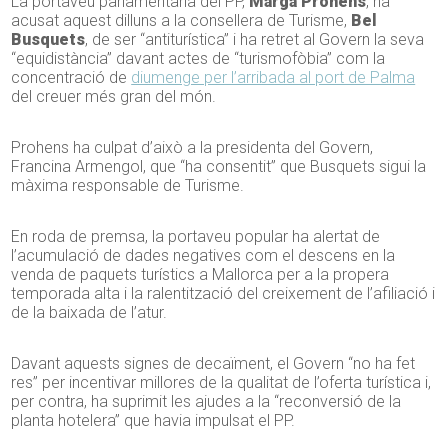
La portaveu parlamentària del PP,
Marga Prohens
, ha
acusat aquest dilluns a la consellera de Turisme,
Bel
Busquets
, de ser “antiturística” i ha retret al Govern la seva
“equidistància” davant actes de “turismofòbia” com la
concentració de
diumenge per l’arribada al port de Palma
del creuer més gran del món.
Prohens ha culpat d’això a la presidenta del Govern,
Francina Armengol, que “ha consentit” que Busquets sigui la
màxima responsable de Turisme.
En roda de premsa, la portaveu popular ha alertat de
l’acumulació de dades negatives com el descens en la
venda de paquets turístics a Mallorca per a la propera
temporada alta i la ralentització del creixement de l’afiliació i
de la baixada de l’atur.
Davant aquests signes de decaïment, el Govern “no ha fet
res” per incentivar millores de la qualitat de l’oferta turística i,
per contra, ha suprimit les ajudes a la “reconversió de la
planta hotelera” que havia impulsat el PP.