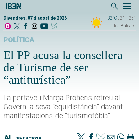
Divendres, 07 d'agost de 2026
32°C
32°
26°
Illes Balears
POLÍTICA
El PP acusa la consellera
de Turisme de ser
“antiturística”
La portaveu Marga Prohens retreu al
Govern la seva "equidistància" davant
manifestacions de "turismofòbia"
09/04/2018