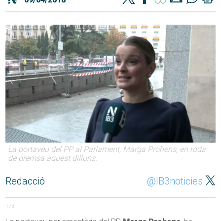
La portaveu del PP al Parlament, Marga Prohens, en roda
de premsa aquest dilluns.
Redacció
@IB3noticies
173