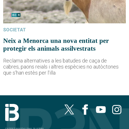
SOCIETAT
Neix a Menorca una nova entitat per
protegir els animals assilvestrats
Reclama alternatives a les batudes de caça de
cabres, paons reials i altres espècies no autòctones
que s'han estès per l'illa