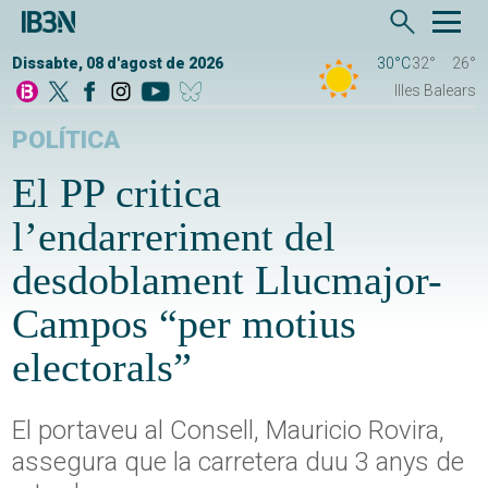
Dissabte, 08 d'agost de 2026
30°C
32°
26°
Illes Balears
POLÍTICA
El PP critica
l’endarreriment del
desdoblament Llucmajor-
Campos “per motius
electorals”
El portaveu al Consell, Mauricio Rovira,
assegura que la carretera duu 3 anys de