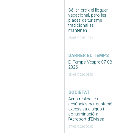
Sóller, creix el lloguer
vacacional, però les
places de turisme
tradicional es
mantenen
08/08/2026 10:24
DARRER EL TEMPS
El Temps Vespre 07-08-
2026
08/08/2026 08:59
SOCIETAT
Aena replica les
denúncies per captació
excessiva d’aigua i
contaminació a
l’Aeroport d’Eivissa
07/08/2026 09:59