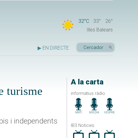
32°C
33°
26°
Illes Balears
▶ EN DIRECTE
A la carta
e turisme
informatius ràdio
MATÍ
MIGDIA
VESPRE
ropis i independents
IB3 Noticies