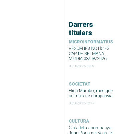
Darrers
titulars
MICROINFORMATIUS
RESUM IB3 NOTÍCIES
CAP DE SETMANA
MIGDIA 08/08/2026
08/08/2026 03:09
SOCIETAT
Elio i Mambo, més que
animals de companyia
08/08/2026 02:47
CULTURA
Ciutadella acompanya
Joan Pons per veure el