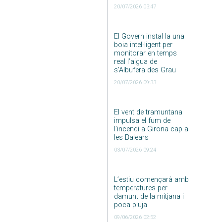
20/07/2026 03:47
El Govern instal·la una
boia intel·ligent per
monitorar en temps
real l’aigua de
s’Albufera des Grau
20/07/2026 09:33
El vent de tramuntana
impulsa el fum de
l’incendi a Girona cap a
les Balears
03/07/2026 09:24
L’estiu començarà amb
temperatures per
damunt de la mitjana i
poca pluja
09/06/2026 02:52