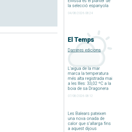
Eivissa és el planter de
la selecció espanyola
04/08/2026 08:24
El Temps
Darreres edicions
L’aigua de la mar
marca la temperatura
més alta registrada mai
a les Illes: 33,02 ºC a la
boia de sa Dragonera
07/08/2026 08:12
Les Balears pateixen
una nova onada de
calor que s’allarga fins
a aquest dijous