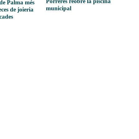
Porreres reobre la piscina
 de Palma més
municipal
ces de joieria
icades