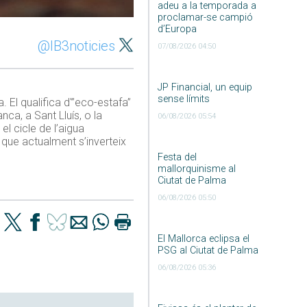
adeu a la temporada a
proclamar-se campió
d’Europa
@IB3noticies
07/08/2026 04:50
JP Financial, un equip
sense límits
 El qualifica d'”eco-estafa”
nca, a Sant Lluís, o la
06/08/2026 05:54
el cicle de l’aigua
 que actualment s’inverteix
Festa del
mallorquinisme al
Ciutat de Palma
06/08/2026 05:50
El Mallorca eclipsa el
PSG al Ciutat de Palma
06/08/2026 05:36