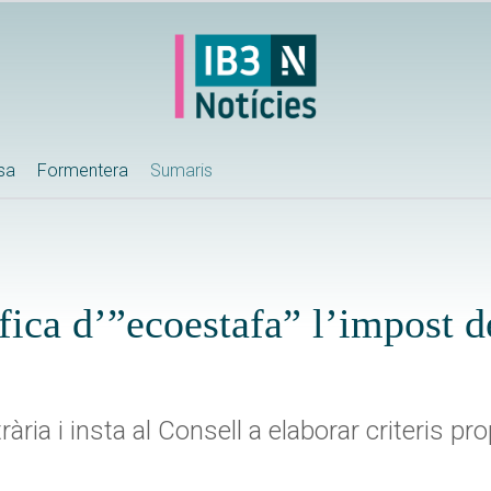
ssa
Formentera
Sumaris
ica d’”ecoestafa” l’impost d
ària i insta al Consell a elaborar criteris p