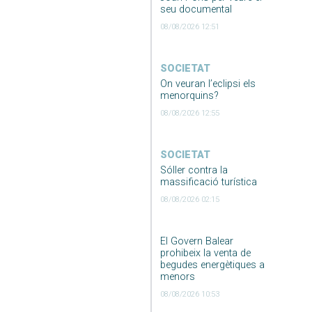
seu documental
08/08/2026 12:51
SOCIETAT
On veuran l’eclipsi els
menorquins?
08/08/2026 12:55
SOCIETAT
Sóller contra la
massificació turística
08/08/2026 02:15
El Govern Balear
prohibeix la venta de
begudes energètiques a
menors
08/08/2026 10:53