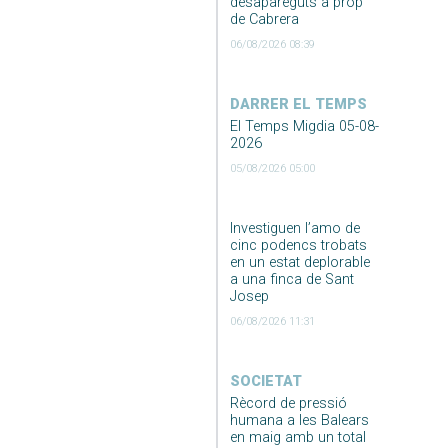
desapareguts a prop
de Cabrera
06/08/2026 08:39
DARRER EL TEMPS
El Temps Migdia 05-08-
2026
05/08/2026 05:00
Investiguen l’amo de
cinc podencs trobats
en un estat deplorable
a una finca de Sant
Josep
06/08/2026 11:31
SOCIETAT
Rècord de pressió
humana a les Balears
en maig amb un total