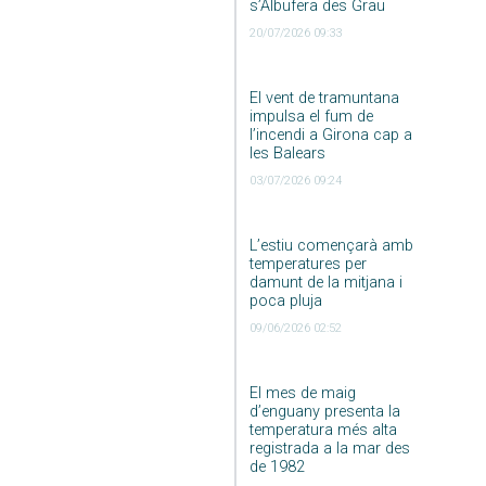
s’Albufera des Grau
20/07/2026 09:33
El vent de tramuntana
impulsa el fum de
l’incendi a Girona cap a
les Balears
03/07/2026 09:24
L’estiu començarà amb
temperatures per
damunt de la mitjana i
poca pluja
09/06/2026 02:52
El mes de maig
d’enguany presenta la
temperatura més alta
registrada a la mar des
de 1982