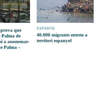
ESPANYA
 aprova que
40.000 migrants entren a
e Palma de
territori espanyol
si a anomenar-
de Palma –