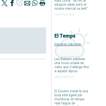
Raúl Llona: ”No és la
situació ideal, però el
nostre mercat va lent”
29/07/2026 05:22
El Temps
Darreres edicions
Les Balears pateixen
una nova onada de
calor que s’allarga fins
a aquest dijous
20/07/2026 03:47
El Govern instal·la una
boia intel·ligent per
monitorar en temps
real l’aigua de