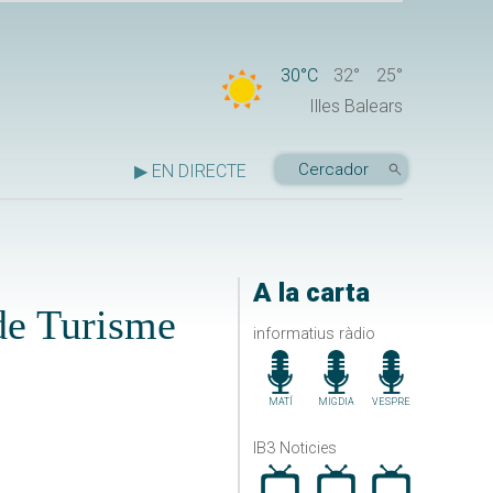
30°C
32°
25°
Illes Balears
▶ EN DIRECTE
A la carta
de Turisme
informatius ràdio
MATÍ
MIGDIA
VESPRE
IB3 Noticies