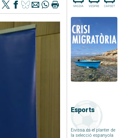
MIGDIA
VESPRE
CAP.SET
Esports
Eivissa és el planter de
la selecció espanyola