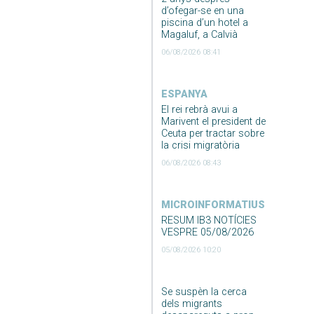
d’ofegar-se en una
piscina d’un hotel a
Magaluf, a Calvià
06/08/2026 08:41
ESPANYA
El rei rebrà avui a
Marivent el president de
Ceuta per tractar sobre
la crisi migratòria
06/08/2026 08:43
MICROINFORMATIUS
RESUM IB3 NOTÍCIES
VESPRE 05/08/2026
05/08/2026 10:20
Se suspèn la cerca
dels migrants