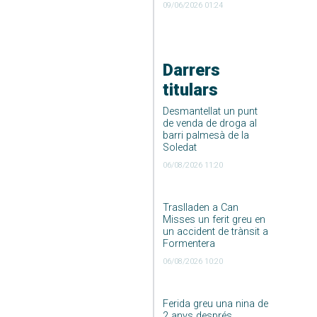
09/06/2026 01:24
Darrers
titulars
Desmantellat un punt
de venda de droga al
barri palmesà de la
Soledat
06/08/2026 11:20
Traslladen a Can
Misses un ferit greu en
un accident de trànsit a
Formentera
06/08/2026 10:20
Ferida greu una nina de
2 anys després