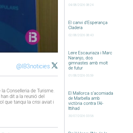
04/08/2026 08:24
El canvi d’Esperança
Cladera
02/08/2026 08:43
Leire Escauriaza i Marc
Naranjo, dos
gimnastes amb molt
@IB3noticies
de futur
01/08/2026 05:59
la Conselleria de Turisme.
El Mallorca s’acomiada
an dit a la reunió del
de Marbella amb
que tanqui la crisi aviat i
victòria contra l’Al-
Ittihad
30/07/2026 03:56