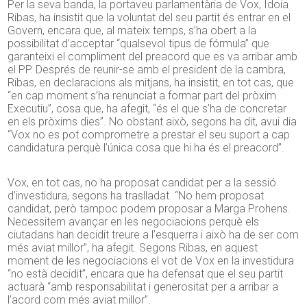
Per la seva banda, la portaveu parlamentària de Vox, Idoia
Ribas, ha insistit que la voluntat del seu partit és entrar en el
Govern, encara que, al mateix temps, s’ha obert a la
possibilitat d’acceptar “qualsevol tipus de fórmula” que
garanteixi el compliment del preacord que es va arribar amb
el PP. Després de reunir-se amb el president de la cambra,
Ribas, en declaracions als mitjans, ha insistit, en tot cas, que
“en cap moment s’ha renunciat a formar part del pròxim
Executiu”, cosa que, ha afegit, “és el que s’ha de concretar
en els pròxims dies”. No obstant això, segons ha dit, avui dia
“Vox no es pot comprometre a prestar el seu suport a cap
candidatura perquè l’única cosa que hi ha és el preacord”.
Vox, en tot cas, no ha proposat candidat per a la sessió
d’investidura, segons ha traslladat. “No hem proposat
candidat, però tampoc podem proposar a Marga Prohens.
Necessitem avançar en les negociacions perquè els
ciutadans han decidit treure a l’esquerra i això ha de ser com
més aviat millor”, ha afegit. Segons Ribas, en aquest
moment de les negociacions el vot de Vox en la investidura
“no està decidit”, encara que ha defensat que el seu partit
actuarà “amb responsabilitat i generositat per a arribar a
l’acord com més aviat millor”.