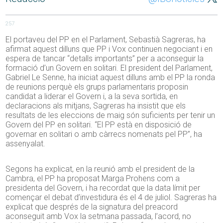
257
El portaveu del PP en el Parlament, Sebastià Sagreras, ha
afirmat aquest dilluns que PP i Vox continuen negociant i en
espera de tancar “detalls importants” per a aconseguir la
formació d’un Govern en solitari. El president del Parlament,
Gabriel Le Senne, ha iniciat aquest dilluns amb el PP la ronda
de reunions perquè els grups parlamentaris proposin
candidat a liderar el Govern i, a la seva sortida, en
declaracions als mitjans, Sagreras ha insistit que els
resultats de les eleccions de maig són suficients per tenir un
Govern del PP en solitari. “El PP està en disposició de
governar en solitari o amb càrrecs nomenats pel PP”, ha
assenyalat.
Segons ha explicat, en la reunió amb el president de la
Cambra, el PP ha proposat Marga Prohens com a
presidenta del Govern, i ha recordat que la data límit per
començar el debat d’investidura és el 4 de juliol. Sagreras ha
explicat que després de la signatura del preacord
aconseguit amb Vox la setmana passada, l’acord, no