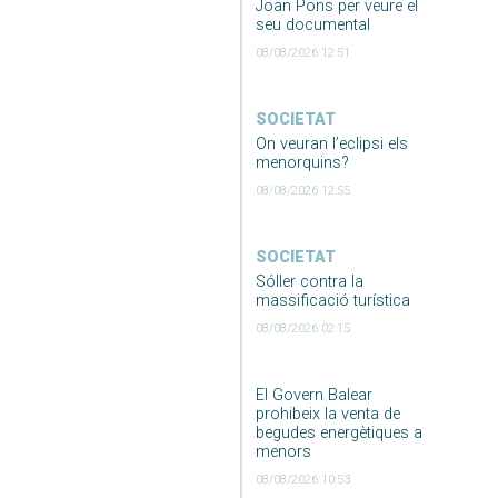
Joan Pons per veure el
seu documental
08/08/2026 12:51
SOCIETAT
On veuran l’eclipsi els
menorquins?
08/08/2026 12:55
SOCIETAT
Sóller contra la
massificació turística
08/08/2026 02:15
El Govern Balear
prohibeix la venta de
begudes energètiques a
menors
08/08/2026 10:53