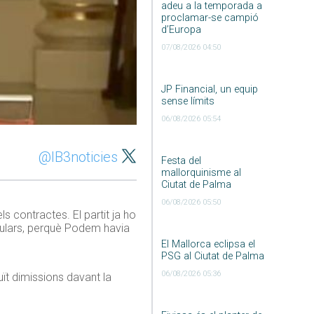
adeu a la temporada a
proclamar-se campió
d’Europa
07/08/2026 04:50
JP Financial, un equip
sense límits
06/08/2026 05:54
@IB3noticies
Festa del
mallorquinisme al
Ciutat de Palma
06/08/2026 05:50
s contractes. El partit ja ho
pulars, perquè Podem havia
El Mallorca eclipsa el
PSG al Ciutat de Palma
06/08/2026 05:36
ït dimissions davant la