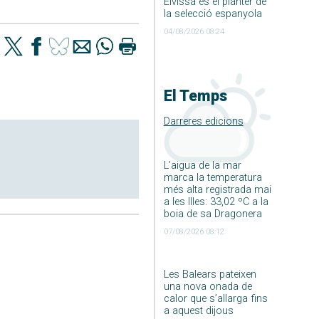
Eivissa és el planter de
la selecció espanyola
04/08/2026 08:24
El Temps
Darreres edicions
L’aigua de la mar
marca la temperatura
més alta registrada mai
a les Illes: 33,02 ºC a la
boia de sa Dragonera
07/08/2026 08:12
Les Balears pateixen
una nova onada de
calor que s’allarga fins
a aquest dijous