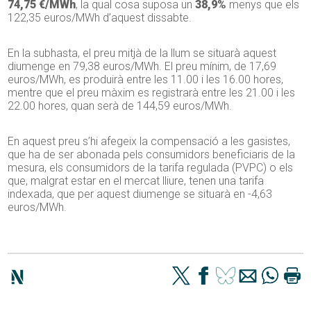
74,75 €/MWh
, la qual cosa suposa un
38,9%
menys que els
122,35 euros/MWh d’aquest dissabte.
En la subhasta, el preu mitjà de la llum se situarà aquest
diumenge en 79,38 euros/MWh. El preu mínim, de 17,69
euros/MWh, es produirà entre les 11.00 i les 16.00 hores,
mentre que el preu màxim es registrarà entre les 21.00 i les
22.00 hores, quan serà de 144,59 euros/MWh.
En aquest preu s’hi afegeix la compensació a les gasistes,
que ha de ser abonada pels consumidors beneficiaris de la
mesura, els consumidors de la tarifa regulada (PVPC) o els
que, malgrat estar en el mercat lliure, tenen una tarifa
indexada, que per aquest diumenge se situarà en -4,63
euros/MWh.