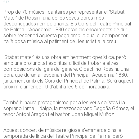
217
Prop de 70 músics i cantaires per representar el ‘Stabat
Mater’ de Rossini, una de les seves obres més
desconegudes i emocionants. Els Cors del Teatre Principal
de Palma i l’Acadèmia 1830 seran els encarregats de dur
sobre l’escenari aquesta peça amb la qual el compositor
italià posa música al patiment de Jesucrist a la creu.
‘Stabat mater’ és una obra eminentment operística, però
amb una profunditat espiritual difícil de trobar a altres
composicions del geni del gènere, Gioachino Rossini. Una
obra que duran a l’escenari del Principal l’Acadèmia 1830,
juntament amb els Cors del Principal de Palma. Serà aquest
pròxim diumenge 10 d’abril a les 6 de l’horabaixa.
També hi haurà protagonisme per a les veus solistes i la
soprano Inma Hidalgo, la mezzosoprano Begoña Gómez, el
tenor Antoni Aragón i el baríton Joan Miquel Muñoz.
Aquest concert de música religiosa s’emmarca dins la
temporada de lírica del Teatre Principal de Palma, però