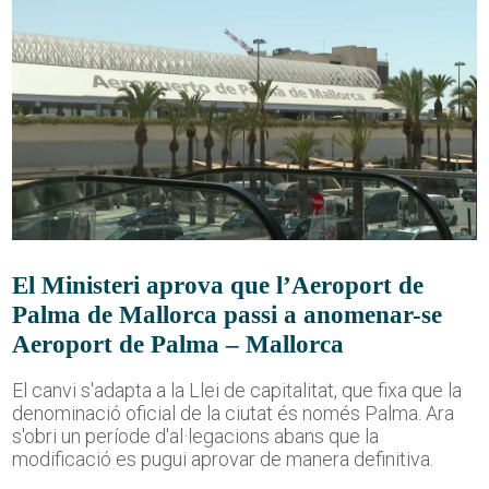
El Ministeri aprova que l’Aeroport de
Palma de Mallorca passi a anomenar-se
Aeroport de Palma – Mallorca
El canvi s'adapta a la Llei de capitalitat, que fixa que la
denominació oficial de la ciutat és només Palma. Ara
s'obri un període d'al·legacions abans que la
modificació es pugui aprovar de manera definitiva.