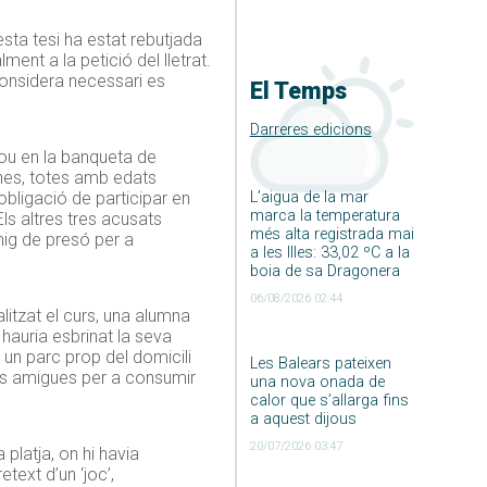
uesta tesi ha estat rebutjada
ment a la petició del lletrat.
considera necessari es
El Temps
Darreres edicions
nou en la banqueta de
nes, totes amb edats
L’aigua de la mar
obligació de participar en
marca la temperatura
ls altres tres acusats
més alta registrada mai
mig de presó per a
a les Illes: 33,02 ºC a la
boia de sa Dragonera
06/08/2026 02:44
alitzat el curs, una alumna
hauria esbrinat la seva
 un parc prop del domicili
Les Balears pateixen
ves amigues per a consumir
una nova onada de
calor que s’allarga fins
a aquest dijous
20/07/2026 03:47
platja, on hi havia
ext d’un ‘joc’,