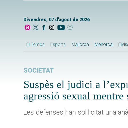
Divendres, 07 d'agost de 2026
El Temps
Esports
Mallorca
Menorca
Eivi
SOCIETAT
Suspès el judici a l’exp
agressió sexual mentre 
Les defenses han sol·licitat una an