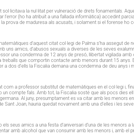
rat sol·licitava la nul·litat per vulneració de drets fonamentals. Aq
l’error (ho ha atribuït a una fallada informàtica) accedint parcial
r la prova de maduresa als acusats, i solament si el forense ho 
matemàtiques d’aquest citat col·legi de Palma s’ha assegut de 
amb uns amics, d’abusos sexuals a diverses de les seves exalum
fessor una condemna de 12 anys de presó, llibertat vigilada amb 
 a treballs que comportin contacte amb menors durant 15 anys. E
er a dos d’ells la Fiscalia demana una condemna de deu anys i 
.
at com a professor substitut de matemàtiques en el col·legi i, fin
un compte fals. Amb tot, la Fiscalia sosté que als pocs dies ell 
va germana. Al juny, presumptament es va citar amb les menors en
t de Sant Joan, hauria quedat novament amb una d’elles i les se
 els seus amics a una festa d’aniversari d’una de les menors a la 
entar amb alcohol que van consumir amb les menors i, amb el pret