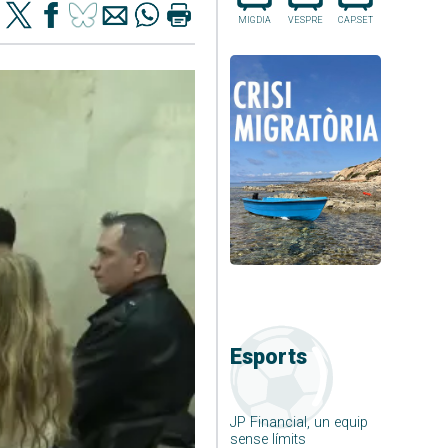
MIGDIA
VESPRE
CAP.SET
Esports
JP Financial, un equip
sense límits