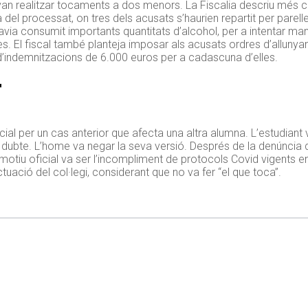
an realitzar tocaments a dos menors. La Fiscalia descriu més cit
sa del processat, on tres dels acusats s’haurien repartit per parelle
ia consumit importants quantitats d’alcohol, per a intentar man
s. El fiscal també planteja imposar als acusats ordres d’alluny
’indemnitzacions de 6.000 euros per a cadascuna d’elles.
r
ncial per un cas anterior que afecta una altra alumna. L’estudian
un dubte. L’home va negar la seva versió. Després de la denúncia 
 motiu oficial va ser l’incompliment de protocols Covid vigents en
ctuació del col·legi, considerant que no va fer “el que toca”.