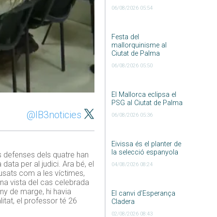
06/08/2026 05:54
Festa del
mallorquinisme al
Ciutat de Palma
06/08/2026 05:50
El Mallorca eclipsa el
PSG al Ciutat de Palma
@IB3noticies
06/08/2026 05:36
Eivissa és el planter de
la selecció espanyola
es defenses dels quatre han
data per al judici. Ara bé, el
04/08/2026 08:24
usats com a les víctimes,
una vista del cas celebrada
any de marge, hi havia
El canvi d’Esperança
itat, el professor té 26
Cladera
02/08/2026 08:43