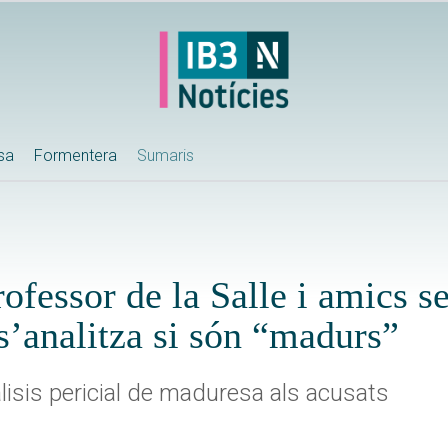
ssa
Formentera
Sumaris
rofessor de la Salle i amics s
s’analitza si són “madurs”
àlisis pericial de maduresa als acusats