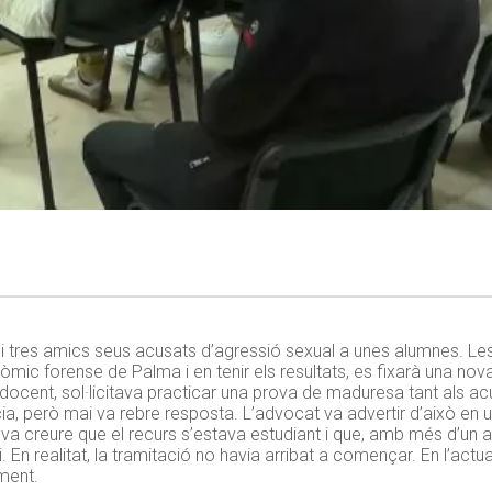
a i tres amics seus acusats d’agressió sexual a unes alumnes. L
tòmic forense de Palma i en tenir els resultats, es fixarà una nova 
docent, sol·licitava practicar una prova de maduresa tant als ac
cia, però mai va rebre resposta. L’advocat va advertir d’això en 
 va creure que el recurs s’estava estudiant i que, amb més d’un 
En realitat, la tramitació no havia arribat a començar. En l’actual
ament.