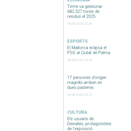
ECONOMIA
Tirme va gestionar
682.327 tones de
residus el 2025
06/08/2026 05:46
ESPORTS
El Mallorca eclipsa el
PSG al Ciutat de Palma
06/08/2026 05:36
17 persones d’origen
magrebí arriben en
dues pasteres
06/08/2026 05:31
CULTURA
Els usuaris de
Deixalles, protagonistes
de l’exposició