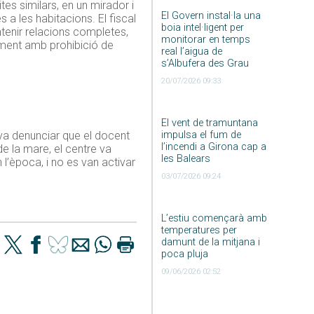
es similars, en un mirador i
El Govern instal·la una
s a les habitacions. El fiscal
boia intel·ligent per
tenir relacions completes,
monitorar en temps
ament amb prohibició de
real l’aigua de
s’Albufera des Grau
20/07/2026 09:33
El vent de tramuntana
impulsa el fum de
t va denunciar que el docent
l’incendi a Girona cap a
de la mare, el centre va
les Balears
 l’època, i no es van activar
03/07/2026 09:24
L’estiu començarà amb
temperatures per
damunt de la mitjana i
poca pluja
09/06/2026 02:52