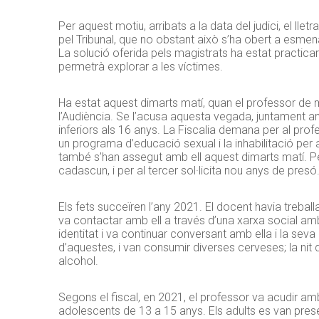
Per aquest motiu, arribats a la data del judici, el llet
pel Tribunal, que no obstant això s’ha obert a esmenar 
La solució oferida pels magistrats ha estat practica
permetrà explorar a les víctimes.
Ha estat aquest dimarts matí, quan el professor de 
l’Audiència. Se l’acusa aquesta vegada, juntament 
inferiors als 16 anys. La Fiscalia demana per al pro
un programa d’educació sexual i la inhabilitació per
també s’han assegut amb ell aquest dimarts matí. P
cadascun, i per al tercer sol·licita nou anys de presó
Els fets succeïren l’any 2021. El docent havia treball
va contactar amb ell a través d’una xarxa social amb 
identitat i va continuar conversant amb ella i la se
d’aquestes, i van consumir diverses cerveses; la ni
alcohol.
Segons el fiscal, en 2021, el professor va acudir amb
adolescents de 13 a 15 anys. Els adults es van pres