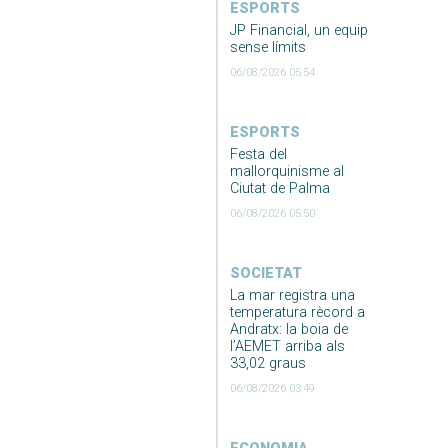
ESPORTS
JP Financial, un equip
sense límits
06/08/2026 05:54
ESPORTS
Festa del
mallorquinisme al
Ciutat de Palma
06/08/2026 05:50
SOCIETAT
La mar registra una
temperatura rècord a
Andratx: la boia de
l’AEMET arriba als
33,02 graus
06/08/2026 03:49