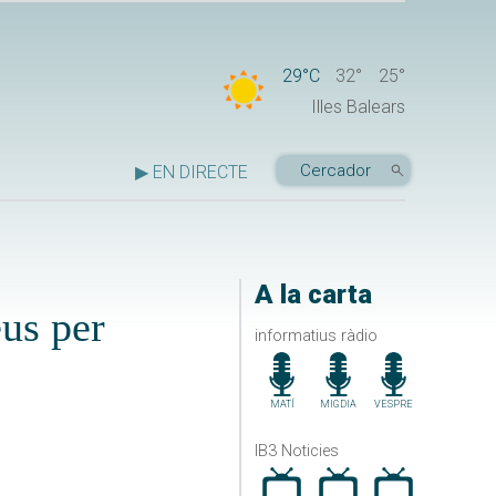
29°C
32°
25°
Illes Balears
▶ EN DIRECTE
A la carta
eus per
informatius ràdio
MATÍ
MIGDIA
VESPRE
IB3 Noticies