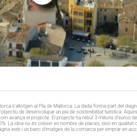
Mallorca s’allotgen al Pla de Mallorca. La dada forma part del di
objectiu de desenvolupar un pla de sostenibilitat turística. Aque
r com avança el projecte. El projecte ha rebut 3 milions d’euros d
5%. La idea no és créixer en nombre de places, sinó en qualitat c
pàgina web i un banc d’imatges de la comarca per emprar en ac