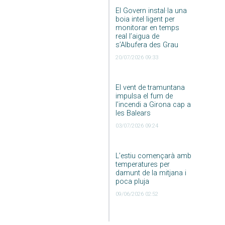
El Govern instal·la una
boia intel·ligent per
monitorar en temps
real l’aigua de
s’Albufera des Grau
20/07/2026 09:33
El vent de tramuntana
impulsa el fum de
l’incendi a Girona cap a
les Balears
03/07/2026 09:24
L’estiu començarà amb
temperatures per
damunt de la mitjana i
poca pluja
09/06/2026 02:52