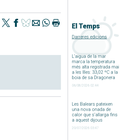
El Temps
Darreres edicions
L’aigua de la mar
marca la temperatura
més alta registrada mai
a les Illes: 33,02 ºC a la
boia de sa Dragonera
06/08/2026 02:44
Les Balears pateixen
una nova onada de
calor que s’allarga fins
a aquest dijous
20/07/2026 03:47