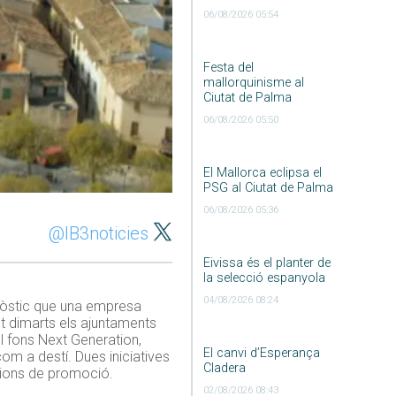
06/08/2026 05:54
Festa del
mallorquinisme al
Ciutat de Palma
06/08/2026 05:50
El Mallorca eclipsa el
PSG al Ciutat de Palma
06/08/2026 05:36
@IB3noticies
Eivissa és el planter de
la selecció espanyola
04/08/2026 08:24
agnòstic que una empresa
st dimarts els ajuntaments
el fons Next Generation,
El canvi d’Esperança
om a destí. Dues iniciatives
Cladera
cions de promoció.
02/08/2026 08:43