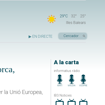
29°C
32°
25°
Illes Balears
▶ EN DIRECTE
A la carta
orca,
informatius ràdio
MATÍ
MIGDIA
VESPRE
er la Unió Europea,
IB3 Noticies