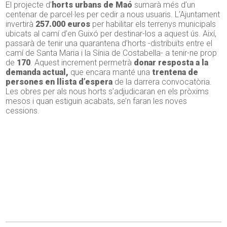
El projecte d’
horts urbans de Maó
sumarà més d’un
centenar de parcel·les per cedir a nous usuaris. L’Ajuntament
invertirà
257.000 euros
per habilitar els terrenys municipals
ubicats al camí d’en Guixó per destinar-los a aquest ús. Així,
passarà de tenir una quarantena d’horts -distribuïts entre el
camí de Santa Maria i la Sínia de Costabella- a tenir-ne prop
de
170
. Aquest increment permetrà
donar resposta a la
demanda actual,
que encara manté una
trentena de
persones en llista d’espera
de la darrera convocatòria.
Les obres per als nous horts s’adjudicaran en els pròxims
mesos i quan estiguin acabats, se’n faran les noves
cessions.