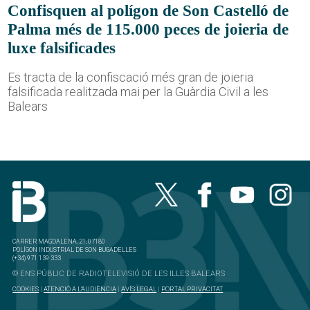
Confisquen al polígon de Son Castelló de
Palma més de 115.000 peces de joieria de
luxe falsificades
Es tracta de la confiscació més gran de joieria
falsificada realitzada mai per la Guàrdia Civil a les
Balears
CARRER MAGDALENA, 21, 07180
POLÍGON INDUSTRIAL DE SON BUGADELLES
(+34) 971 139 333
© ENS PÚBLIC DE RADIOTELEVISIÓ DE LES ILLES BALEARS
COOKIES
|
ATENCIÓ A L'AUDIÈNCIA
|
AVÍS LEGAL
|
PORTAL PRIVACITAT