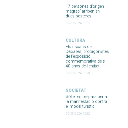
17 persones d’origen
magrebí arriben en
dues pasteres
06/08/2026 05:31
CULTURA
Els usuaris de
Deixalles, protagonistes
de l’exposició
commemorativa dels
40 anys de l’entitat
06/08/2026 05:29
SOCIETAT
Sóller es prepara per a
la manifestació contra
el model turístic
06/08/2026 05:22