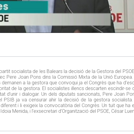
el partit socialista de les Balears la decisió de la Gestora del PS
rrec Pere Joan Pons dins la Comissió Mixta de la Unió Europea.
ncs demanen a la gestora que convoqui ja el Congrès que ha d’esco
oritat de la gestora. El socialistes illencs descarten escindir-s
luntat d’unir i dialogar. Un dels diputats sancionats, Pere Joan 
el PSIB ja va censurar ahir la decisió de la gestora socialista
diferent i li exigeix la convocatòria del Congrès. Un tuit que ha
doia Menida, i l’exsecretari d’Organització del PSOE, César Lue