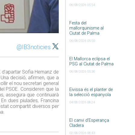
06/08/2026 05:54
Festa del
mallorquinisme al
Ciutat de Palma
06/08/2026 05:50
@IB3noticies
El Mallorca eclipsa el
PSG al Ciutat de Palma
OE d’apartar Sofia Hernanz de
06/08/2026 05:36
 Una decisió, afirmen, que a
llir el nou secretari general
e del PSOE. Consideren que la
Eivissa és el planter de
Pons, assegura que continuarà
la selecció espanyola
. En dues piulades, Francina
04/08/2026 08:24
 estat compartit diversos per
na.
El canvi d’Esperança
Cladera
02/08/2026 08:43