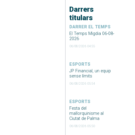
Darrers
titulars
DARRER EL TEMPS
El Temps Migdia 06-08-
2026
06/08/2026 04:55
ESPORTS
JP Financial, un equip
sense límits
06/08/2026 05:54
ESPORTS
Festa del
mallorquinisme al
Ciutat de Palma
06/08/2026 05:50