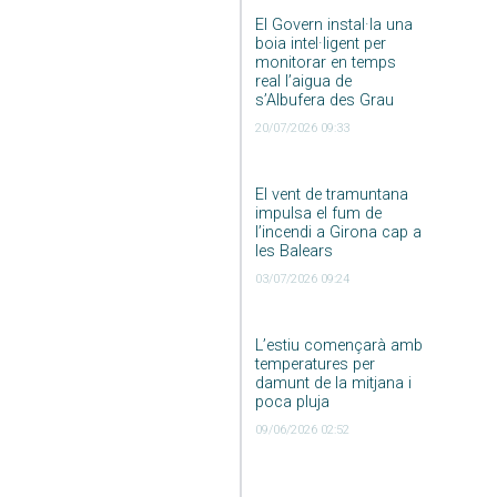
El Govern instal·la una
boia intel·ligent per
monitorar en temps
real l’aigua de
s’Albufera des Grau
20/07/2026 09:33
El vent de tramuntana
impulsa el fum de
l’incendi a Girona cap a
les Balears
03/07/2026 09:24
L’estiu començarà amb
temperatures per
damunt de la mitjana i
poca pluja
09/06/2026 02:52