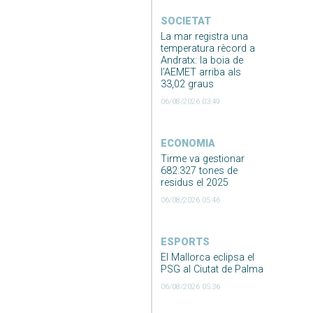
SOCIETAT
La mar registra una
temperatura rècord a
Andratx: la boia de
l’AEMET arriba als
33,02 graus
06/08/2026 03:49
ECONOMIA
Tirme va gestionar
682.327 tones de
residus el 2025
06/08/2026 05:46
ESPORTS
El Mallorca eclipsa el
PSG al Ciutat de Palma
06/08/2026 05:36