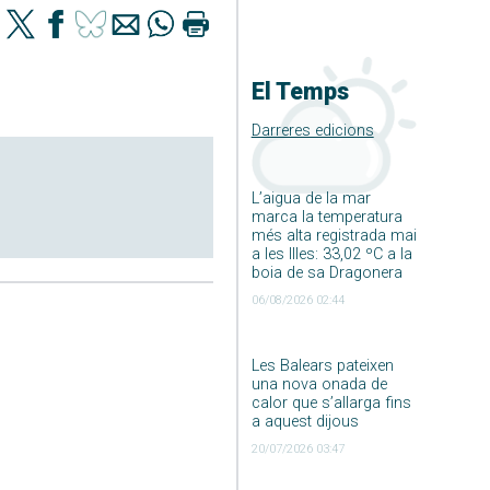
El Temps
Darreres edicions
L’aigua de la mar
marca la temperatura
més alta registrada mai
a les Illes: 33,02 ºC a la
boia de sa Dragonera
06/08/2026 02:44
Les Balears pateixen
una nova onada de
calor que s’allarga fins
a aquest dijous
20/07/2026 03:47