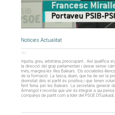
Noticies Actualitat
183
Injusta, greu, arbitrària, preocupant… Així qualifica 
la direcció del grup parlamentari i deixar sense cà
més, margina les Illes Balears. Els socialistes ille
de la formació. La tasca, diuen, que ha de ser la pri
diversitat dins el partit és positiva i que tenen vo
fent feina per les Balears. La secretària general d
Armengol li recorda que unir és integrar a qui pensa 
companys de partit com a líder del PSOE D’Euskadi, I