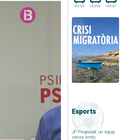
MIGDIA
VESPRE
CAP.SET
Esports
JP Financial, un equip
sense límits