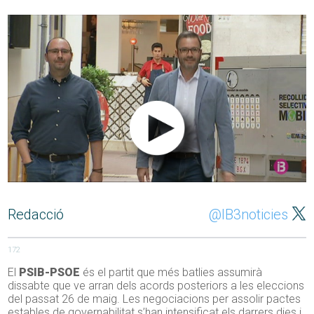
Redacció
@IB3noticies
172
El
PSIB-PSOE
és el partit que més batlies assumirà
dissabte que ve arran dels acords posteriors a les eleccions
del passat 26 de maig. Les negociacions per assolir pactes
estables de governabilitat s’han intensificat els darrers dies i