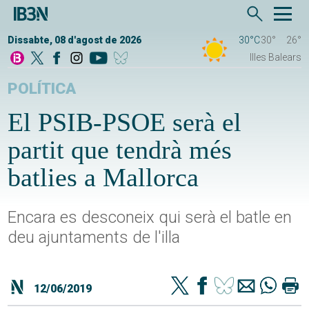
Dissabte, 08 d'agost de 2026
30°C
30°
26°
Illes Balears
POLÍTICA
El PSIB-PSOE serà el
partit que tendrà més
batlies a Mallorca
Encara es desconeix qui serà el batle en
deu ajuntaments de l'illa
12/06/2019