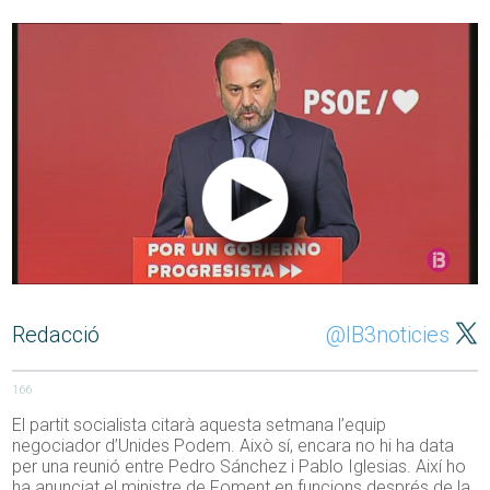
Redacció
@IB3noticies
166
El partit socialista citarà aquesta setmana l’equip
negociador d’Unides Podem. Això sí, encara no hi ha data
per una reunió entre Pedro Sánchez i Pablo Iglesias. Així ho
ha anunciat el ministre de Foment en funcions després de la