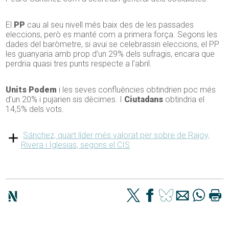
El
PP
cau al seu nivell més baix des de les passades
eleccions, però es manté com a primera força. Segons les
dades del baròmetre, si avui se celebrassin eleccions, el PP
les guanyaria amb prop d’un 29% dels sufragis, encara que
perdria quasi tres punts respecte a l’abril.
Units Podem
i les seves confluències obtindrien poc més
d’un 20% i pujarien sis dècimes. I
Ciutadans
obtindria el
14,5% dels vots.
Sánchez, quart líder més valorat per sobre de Rajoy,
Rivera i Iglesias, segons el CIS