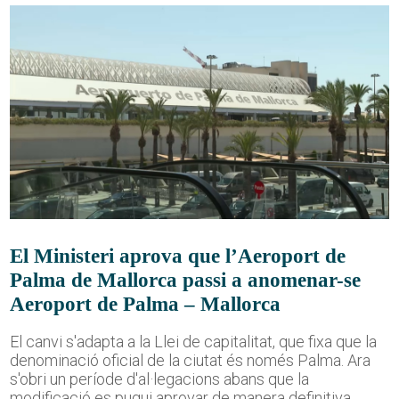
El Ministeri aprova que l’Aeroport de
Palma de Mallorca passi a anomenar-se
Aeroport de Palma – Mallorca
El canvi s'adapta a la Llei de capitalitat, que fixa que la
denominació oficial de la ciutat és només Palma. Ara
s'obri un període d'al·legacions abans que la
modificació es pugui aprovar de manera definitiva.