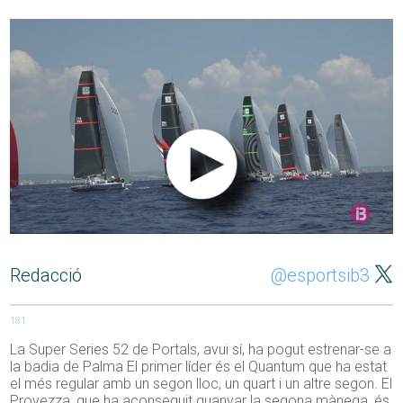
Redacció
@esportsib3
181
La Super Series 52 de Portals, avui sí, ha pogut estrenar-se a
la badia de Palma El primer líder és el Quantum que ha estat
el més regular amb un segon lloc, un quart i un altre segon. El
Provezza, que ha aconseguit guanyar la segona mànega, és