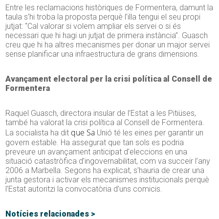
Entre les reclamacions històriques de Formentera, damunt la
taula s’hi troba la proposta perquè l’illa tengui el seu propi
jutjat: “Cal valorar si volem ampliar els servei o si és
necessari que hi hagi un jutjat de primera instància”. Guasch
creu que hi ha altres mecanismes per donar un major servei
sense planificar una infraestructura de grans dimensions.
Avançament electoral per la crisi política al Consell de
Formentera
Raquel
Guasch
, directora insular de l’Estat a les Pitiüses,
també ha valorat la crisi política al Consell de Formentera.
que Sa
La socialista ha dit
Unió té les eines per garantir un
govern estable. Ha assegurat que tan sols es podria
preveure un avançament anticipat d’eleccions en una
situació catastròfica d’ingovernabilitat, com va succeir l’any
2006 a Marbella. Segons ha explicat, s’hauria de crear una
junta gestora i activar els mecanismes institucionals perquè
l’Estat autoritzi la convocatòria d’uns comicis.
Notícies relacionades >