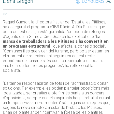
Elena Gregori
@IB3noticies
304
Raquel Guasch, la directora insular de l’Estat a les Pitiüses,
ha assegurat al programa d’IB3 Ràdio ‘Al Dia Pitiüses’ que
per a aquest estiu ja està garantida l’arribada de reforços
d’agents de la Guàrdia Civil. Guasch ha explicat que “
la
manca de treballadors a les Pitiüses s’ha convertit en
un programa estructural
i que afecta la cohesió social”.
“Som unes illes que viuen del turisme, però potser estam en
el moment de reflexionar si seguim en aquest repte
econòmic del turisme si és que no repercuteix en positiu.
Ens hem de fer moltes preguntes”, ha reflexionat la
socialista.
“És també responsabilitat de tots i de l’administració donar
solucions. Per exemple, es poden plantejar oposicions més
localitzades, ser creatius a oferir més punts a un concurs
d’oposicions, sempre que els aspirants hagin treballat durant
un temps a Eivissa i Formentera” són alguns dels reptes que,
segons la nova directora insular de l’Estat a les Pitiüses,
s’han de plantejar per incentivar la fixesa de les plantilles i