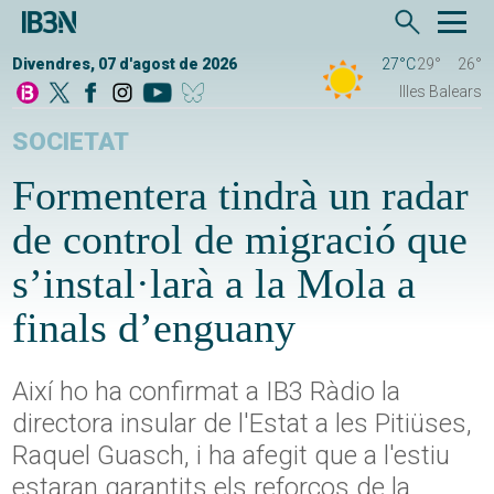
Divendres, 07 d'agost de 2026
27°C
29°
26°
Illes Balears
SOCIETAT
Formentera tindrà un radar
de control de migració que
s’instal·larà a la Mola a
finals d’enguany
Així ho ha confirmat a IB3 Ràdio la
directora insular de l'Estat a les Pitiüses,
Raquel Guasch, i ha afegit que a l'estiu
estaran garantits els reforços de la