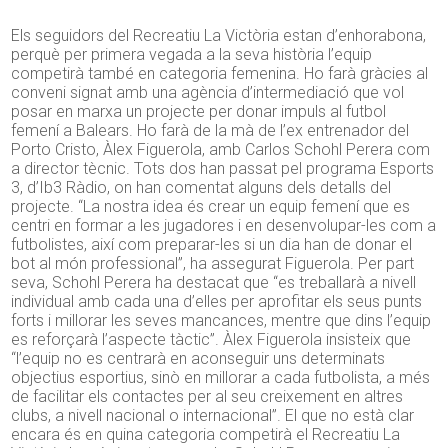
Els seguidors del Recreatiu La Victòria estan d’enhorabona,
perquè per primera vegada a la seva història l’equip
competirà també en categoria femenina. Ho farà gràcies al
conveni signat amb una agència d’intermediació que vol
posar en marxa un projecte per donar impuls al futbol
femení a Balears. Ho farà de la mà de l’ex entrenador del
Porto Cristo, Àlex Figuerola, amb Carlos Schohl Perera com
a director tècnic. Tots dos han passat pel programa Esports
3, d’Ib3 Ràdio, on han comentat alguns dels detalls del
projecte. “La nostra idea és crear un equip femení que es
centri en formar a les jugadores i en desenvolupar-les com a
futbolistes, així com preparar-les si un dia han de donar el
bot al món professional”, ha assegurat Figuerola. Per part
seva, Schohl Perera ha destacat que “es treballarà a nivell
individual amb cada una d’elles per aprofitar els seus punts
forts i millorar les seves mancances, mentre que dins l’equip
es reforçarà l’aspecte tàctic”. Àlex Figuerola insisteix que
“l’equip no es centrarà en aconseguir uns determinats
objectius esportius, sinò en millorar a cada futbolista, a més
de facilitar els contactes per al seu creixement en altres
clubs, a nivell nacional o internacional”. El que no està clar
encara és en quina categoria competirà el Recreatiu La