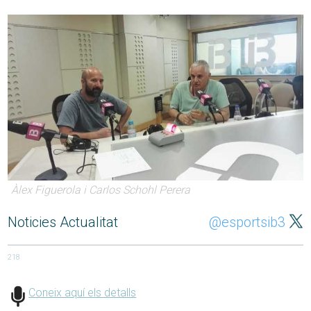
Àlex Figuerola i Carlos Schohl Perera
Noticies Actualitat
@esportsib3
218
Coneix aquí els detalls