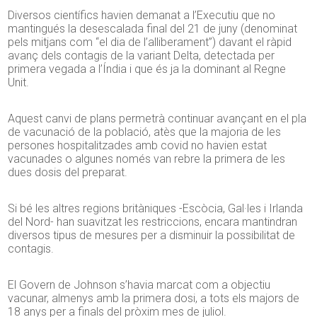
Diversos científics havien demanat a l’Executiu que no
mantingués la desescalada final del 21 de juny (denominat
pels mitjans com “el dia de l’alliberament”) davant el ràpid
avanç dels contagis de la variant Delta, detectada per
primera vegada a l’Índia i que és ja la dominant al Regne
Unit.
Aquest canvi de plans permetrà continuar avançant en el pla
de vacunació de la població, atès que la majoria de les
persones hospitalitzades amb covid no havien estat
vacunades o algunes només van rebre la primera de les
dues dosis del preparat.
Si bé les altres regions britàniques -Escòcia, Gal·les i Irlanda
del Nord- han suavitzat les restriccions, encara mantindran
diversos tipus de mesures per a disminuir la possibilitat de
contagis.
El Govern de Johnson s’havia marcat com a objectiu
vacunar, almenys amb la primera dosi, a tots els majors de
18 anys per a finals del pròxim mes de juliol.