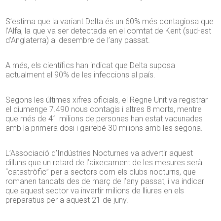
S’estima que la variant Delta és un 60% més contagiosa que
l’Alfa, la que va ser detectada en el comtat de Kent (sud-est
d’Anglaterra) al desembre de l’any passat.
A més, els científics han indicat que Delta suposa
actualment el 90% de les infeccions al país.
Segons les últimes xifres oficials, el Regne Unit va registrar
el diumenge 7.490 nous contagis i altres 8 morts, mentre
que més de 41 milions de persones han estat vacunades
amb la primera dosi i gairebé 30 milions amb les segona.
L’Associació d’Indústries Nocturnes va advertir aquest
dilluns que un retard de l’aixecament de les mesures serà
“catastròfic” per a sectors com els clubs nocturns, que
romanen tancats des de març de l’any passat, i va indicar
que aquest sector va invertir milions de lliures en els
preparatius per a aquest 21 de juny.