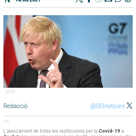
/EFE
Redacció
@IB3noticies
160
L’aixecament de totes les restriccions per la
Covid-19
a