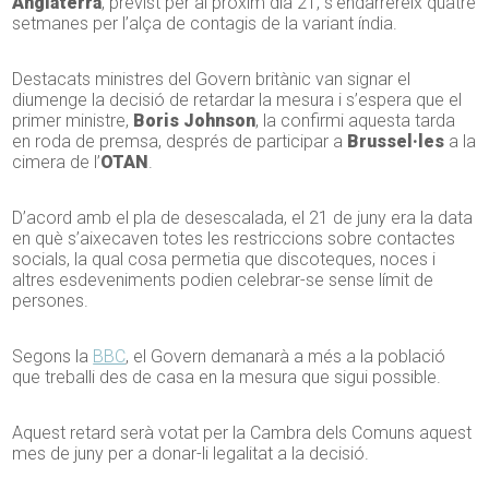
Anglaterra
, previst per al pròxim dia 21, s’endarrereix quatre
setmanes per l’alça de contagis de la variant índia.
Destacats ministres del Govern britànic van signar el
diumenge la decisió de retardar la mesura i s’espera que el
primer ministre,
Boris Johnson
, la confirmi aquesta tarda
en roda de premsa, després de participar a
Brussel·les
a la
cimera de l’
OTAN
.
D’acord amb el pla de desescalada, el 21 de juny era la data
en què s’aixecaven totes les restriccions sobre contactes
socials, la qual cosa permetia que discoteques, noces i
altres esdeveniments podien celebrar-se sense límit de
persones.
Segons la
BBC
, el Govern demanarà a més a la població
que treballi des de casa en la mesura que sigui possible.
Aquest retard serà votat per la Cambra dels Comuns aquest
mes de juny per a donar-li legalitat a la decisió.