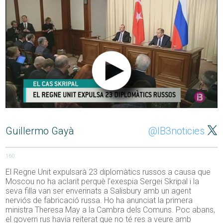
Guillermo Gayà
@IB3noticies
160
El Regne Unit expulsarà 23 diplomàtics russos a causa que
Moscou no ha aclarit perquè l’exespia Sergei Skripal i la
seva filla van ser enverinats a Salisbury amb un agent
nerviós de fabricació russa. Ho ha anunciat la primera
ministra Theresa May a la Cambra dels Comuns. Poc abans,
el govern rus havia reiterat que no té res a veure amb