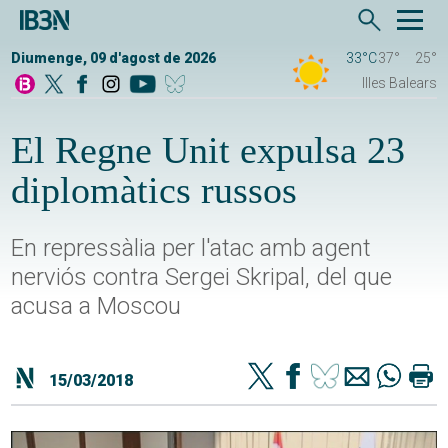
Diumenge, 09 d'agost de 2026
33°C
37°
25°
Illes Balears
El Regne Unit expulsa 23
diplomàtics russos
En repressàlia per l'atac amb agent
nerviós contra Sergei Skripal, del que
acusa a Moscou
15/03/2018