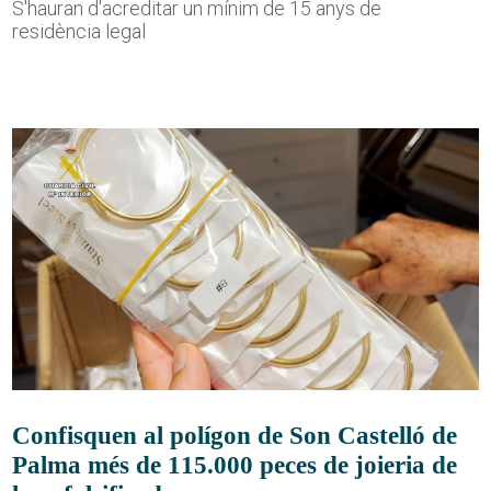
S'hauran d'acreditar un mínim de 15 anys de
residència legal
Confisquen al polígon de Son Castelló de
Palma més de 115.000 peces de joieria de