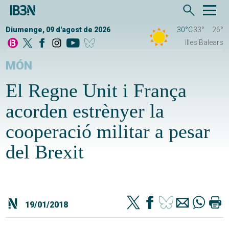
Diumenge, 09 d'agost de 2026
30°C
33°
26°
Illes Balears
MÓN
El Regne Unit i França
acorden estrènyer la
cooperació militar a pesar
del Brexit
19/01/2018