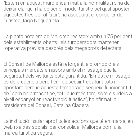
“Estem en aquest marc encaminat a la normalitat i s’ha de
deixar clar quin ha de ser el model turístic pel qual aposten
aquestes Illes per al futur”, ha assegurat el conseller de
Turisme, Iago Negueruela.
La planta hotelera de Mallorca resisteix amb un 75 per cent
dels establiments oberts i els turoperadors mantenen
l’operativa prevista després dels megabrots detectats.
El Consell de Mallorca està reforçant la promoció als
principals mercats emissors amb el missatge que la
seguretat dels visitants està garantida. “El nostre missatge
és de prudència però hem de seguir treballant tots i
apostam perquè aquesta temporada segueixi funcionant. I
així com ha arrancat bé, tot i que més tard, som els líders a
nivell espanyol en reactivació turística”, ha afirmat la
presidenta del Consell, Catalina Cladera.
La institució insular aprofita les accions que té en marxa, en
web i xarxes socials, per consolidar Mallorca com una
marca turística segura.