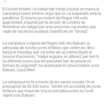
154
El Govern britànic i el balear han tornat a posar en marxa la
campanya sobre turisme segur que es va suspendre amb la
pandèmia. El turisme procedent del Regne Unit està
augmentant, impulsat per la decisió de Londres de
flexibilitzar els viatges per a les persones vacunades que
vagin de vacances a països classificats en “taronja”.
La campanya conjunta del Regne Unit i les Balears va
adreçada als turistes joves britànics que visiten les Illes i
llança el missatge que cal evitar els accidents lligats al
turisme d’excessos. “Viatjar enguany és diferent, per tant hi
ha diferents coses que les persones han de pensar en
termes de seguretat”, ha assenyalat el cònsol britànic a les
Balears, Lloyd Milen.
La campanya es fa a través de les xarxes socials i té un
pressupost de 30.000 euros. També s’hi aconsella els joves
britànics que respectin tota la normativa sobre la Covid
vigent a les Balears.