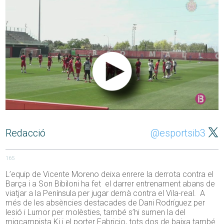
Redacció
@esportsib3
165
L’equip de Vicente Moreno deixa enrere la derrota contra el
Barça i a Son Bibiloni ha fet el darrer entrenament abans de
viatjar a la Península per jugar demà contra el Vila-real. A
més de les absències destacades de Dani Rodríguez per
lesió i Lumor per molèsties, també s’hi sumen la del
migcampista Ki i el porter Fabricio, tots dos de baixa també