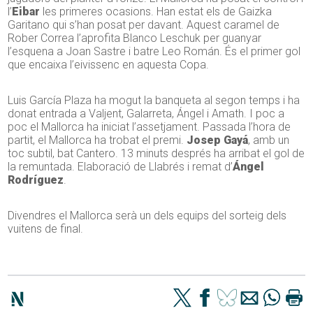
l’
Eibar
les primeres ocasions. Han estat els de Gaizka
Garitano qui s’han posat per davant. Aquest caramel de
Rober Correa l’aprofita Blanco Leschuk per guanyar
l’esquena a Joan Sastre i batre Leo Román. És el primer gol
que encaixa l’eivissenc en aquesta Copa.
Luis García Plaza ha mogut la banqueta al segon temps i ha
donat entrada a Valjent, Galarreta, Ángel i Amath. I poc a
poc el Mallorca ha iniciat l’assetjament. Passada l’hora de
partit, el Mallorca ha trobat el premi.
Josep Gayá
, amb un
toc subtil, bat Cantero. 13 minuts després ha arribat el gol de
la remuntada. Elaboració de Llabrés i remat d’
Ángel
Rodríguez
.
Divendres el Mallorca serà un dels equips del sorteig dels
vuitens de final.