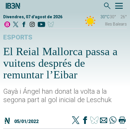
Divendres, 07 d'agost de 2026
30°C
30°
26°
Illes Balears
ESPORTS
El Reial Mallorca passa a
vuitens després de
remuntar l’Eibar
Gayà i Ángel han donat la volta a la
segona part al gol inicial de Leschuk
05/01/2022