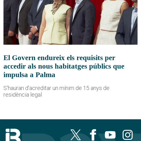
El Govern endureix els requisits per
accedir als nous habitatges públics que
impulsa a Palma
S'hauran d'acreditar un mínim de 15 anys de
residència legal