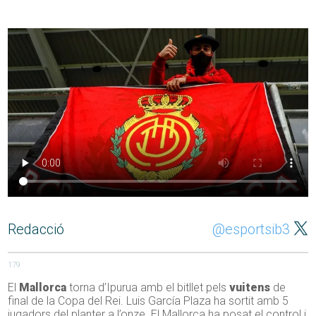
Redacció
@esportsib3
179
El
Mallorca
torna d’Ipurua amb el bitllet pels
vuitens
de
final de la Copa del Rei. Luis García Plaza ha sortit amb 5
jugadors del planter a l’onze. El Mallorca ha posat el control i