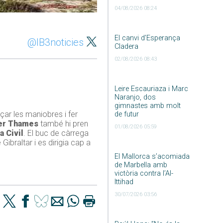
04/08/2026 08:24
El canvi d’Esperança
@IB3noticies
Cladera
02/08/2026 08:43
Leire Escauriaza i Marc
Naranjo, dos
gimnastes amb molt
ar les maniobres i fer
de futur
er Thames
també hi pren
01/08/2026 05:59
a Civil
. El buc de càrrega
Gibraltar i es dirigia cap a
El Mallorca s’acomiada
de Marbella amb
victòria contra l’Al-
Ittihad
30/07/2026 03:56