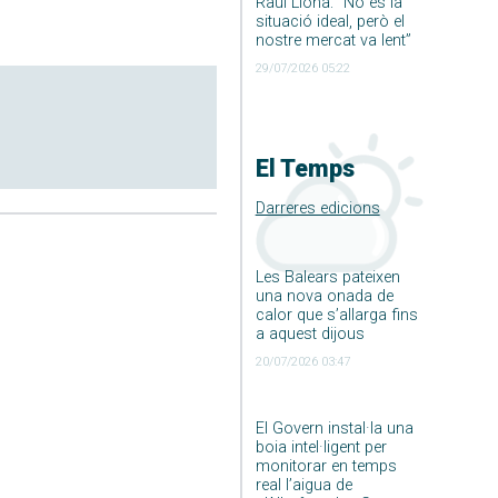
Raúl Llona: ”No és la
situació ideal, però el
nostre mercat va lent”
29/07/2026 05:22
El Temps
Darreres edicions
Les Balears pateixen
una nova onada de
calor que s’allarga fins
a aquest dijous
20/07/2026 03:47
El Govern instal·la una
boia intel·ligent per
monitorar en temps
real l’aigua de