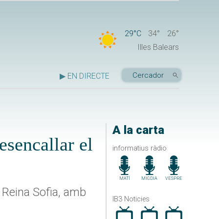
29°C
34°
26°
Illes Balears
▶ EN DIRECTE
A la carta
sencallar el
informatius ràdio
MATÍ
MIGDIA
VESPRE
t Reina Sofia, amb
IB3 Noticies