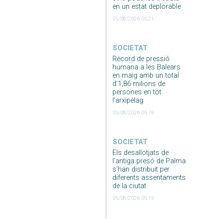
en un estat deplorable
05/08/2026 05:21
SOCIETAT
Rècord de pressió
humana a les Balears
en maig amb un total
d’1,86 milions de
persones en tot
l’arxipèlag
05/08/2026 05:19
SOCIETAT
Els desallotjats de
l’antiga presó de Palma
s’han distribuit per
diferents assentaments
de la ciutat
05/08/2026 05:15