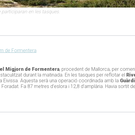
participaran en les tasques.
jorn de Formentera
del Migjorn de Formentera
, procedent de Mallorca, per començ
staculitzat durant la matinada. En les tasques per reflotar el
Riv
e a Eivissa. Aquesta serà una operació coordinada amb la
Guàrdi
Foradat. Fa 87 metres d’eslora i 12,8 d’amplària. Havia sortit de 