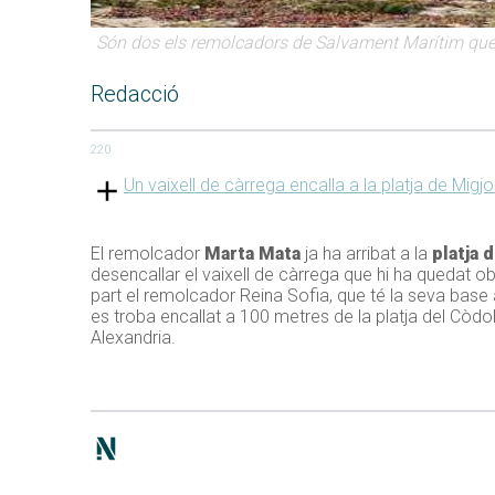
Són dos els remolcadors de Salvament Marítim que 
Redacció
220
Un vaixell de càrrega encalla a la platja de Mig
El remolcador
Marta Mata
ja ha arribat a la
platja 
desencallar el vaixell de càrrega que hi ha quedat ob
part el remolcador Reina Sofia, que té la seva bas
es troba encallat a 100 metres de la platja del Còdol 
Alexandria.