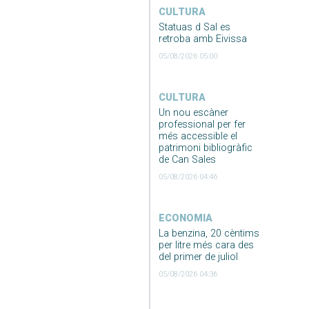
CULTURA
Statuas d Sal es
retroba amb Eivissa
05/08/2026 05:00
CULTURA
Un nou escàner
professional per fer
més accessible el
patrimoni bibliogràfic
de Can Sales
05/08/2026 04:46
ECONOMIA
La benzina, 20 cèntims
per litre més cara des
del primer de juliol
05/08/2026 04:36