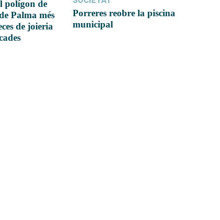
SOCIETAT
l polígon de
Porreres reobre la piscina
 de Palma més
municipal
ces de joieria
icades