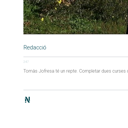
Redacció
247
Tomàs Jofresa té un repte. Completar dues curses de m