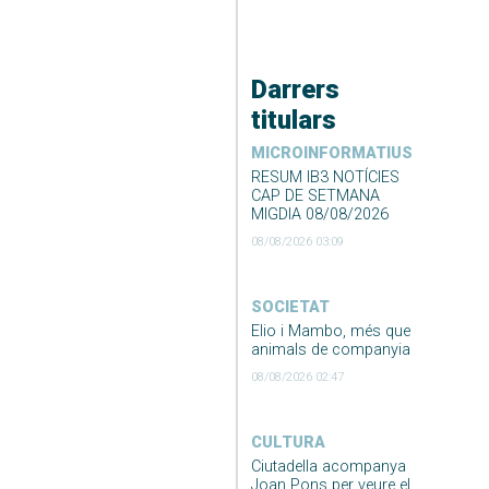
Darrers
titulars
MICROINFORMATIUS
RESUM IB3 NOTÍCIES
CAP DE SETMANA
MIGDIA 08/08/2026
08/08/2026 03:09
SOCIETAT
Elio i Mambo, més que
animals de companyia
08/08/2026 02:47
CULTURA
Ciutadella acompanya
Joan Pons per veure el