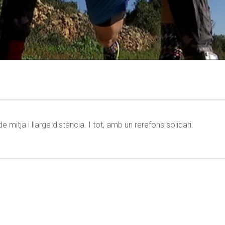
itja i llarga distància. I tot, amb un rerefons solidari.