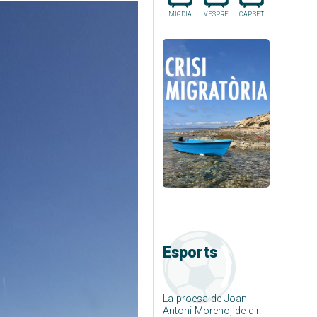
MIGDIA
VESPRE
CAP.SET
Esports
La proesa de Joan
Antoni Moreno, de dir