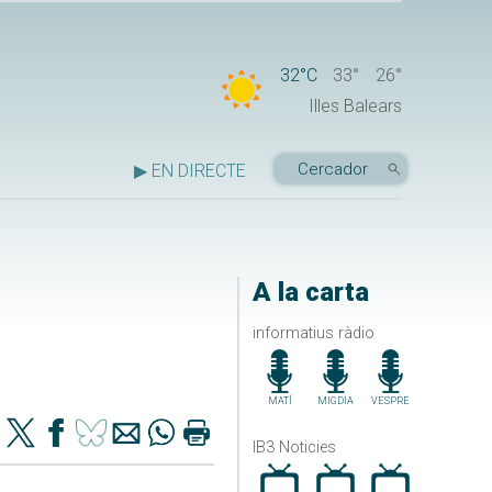
32°C
33°
26°
Illes Balears
▶ EN DIRECTE
A la carta
informatius ràdio
MATÍ
MIGDIA
VESPRE
IB3 Noticies