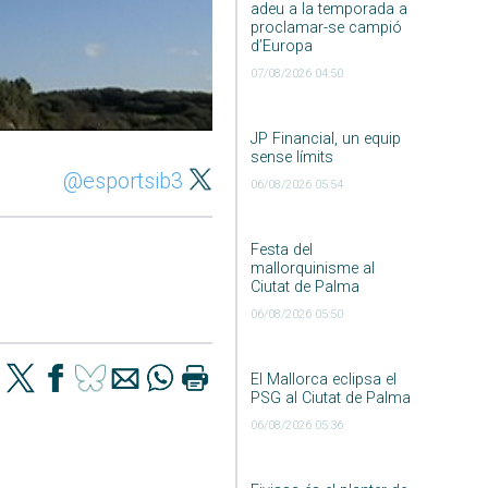
adeu a la temporada a
proclamar-se campió
d’Europa
07/08/2026 04:50
JP Financial, un equip
sense límits
@esportsib3
06/08/2026 05:54
Festa del
mallorquinisme al
Ciutat de Palma
06/08/2026 05:50
El Mallorca eclipsa el
PSG al Ciutat de Palma
06/08/2026 05:36