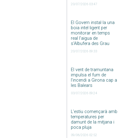
20/07/2026 03:47
El Govern instal·la una
boia intel·ligent per
monitorar en temps
real l’aigua de
s’Albufera des Grau
20/07/2026 09:33
El vent de tramuntana
impulsa el fum de
l’incendi a Girona cap a
les Balears
03/07/2026 09:24
L’estiu començarà amb
temperatures per
damunt de la mitjana i
poca pluja
09/06/2026 02:52