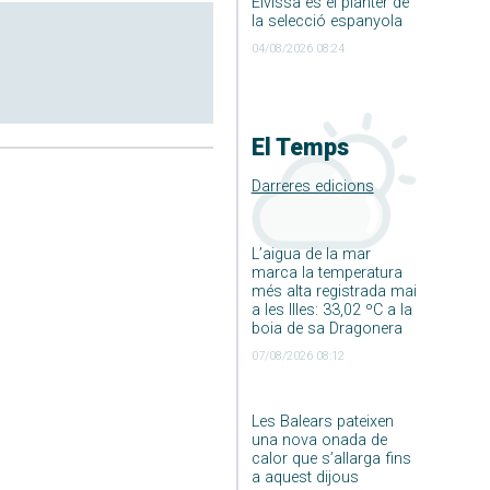
Eivissa és el planter de
la selecció espanyola
04/08/2026 08:24
El Temps
Darreres edicions
L’aigua de la mar
marca la temperatura
més alta registrada mai
a les Illes: 33,02 ºC a la
boia de sa Dragonera
07/08/2026 08:12
Les Balears pateixen
una nova onada de
calor que s’allarga fins
a aquest dijous