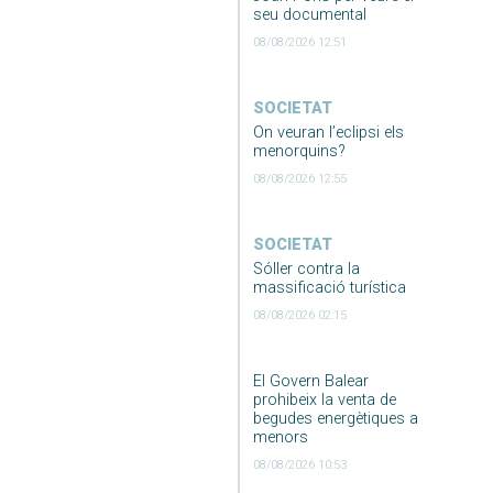
seu documental
08/08/2026 12:51
SOCIETAT
On veuran l’eclipsi els
menorquins?
08/08/2026 12:55
SOCIETAT
Sóller contra la
massificació turística
08/08/2026 02:15
El Govern Balear
prohibeix la venta de
begudes energètiques a
menors
08/08/2026 10:53