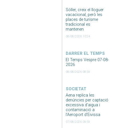
Sóller, creix el lloguer
vacacional, però les
places de turisme
tradicional es
mantenen
08/08/2026 10:24
DARRER EL TEMPS
El Temps Vespre 07-08-
2026
08/08/2026 08:59
SOCIETAT
Aena replica les
denúncies per captació
excessiva d’aigua i
contaminació a
l’Aeroport d’Eivissa
07/08/2026 09:59