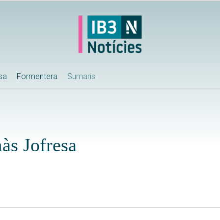
ssa
Formentera
Sumaris
màs Jofresa