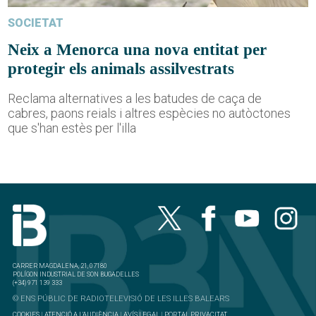
SOCIETAT
Neix a Menorca una nova entitat per
protegir els animals assilvestrats
Reclama alternatives a les batudes de caça de
cabres, paons reials i altres espècies no autòctones
que s'han estès per l'illa
CARRER MAGDALENA, 21, 07180
POLÍGON INDUSTRIAL DE SON BUGADELLES
(+34) 971 139 333
© ENS PÚBLIC DE RADIOTELEVISIÓ DE LES ILLES BALEARS
COOKIES
|
ATENCIÓ A L'AUDIÈNCIA
|
AVÍS LEGAL
|
PORTAL PRIVACITAT