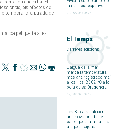
Eivissa és el planter de
la demanda que hi ha. El
la selecció espanyola
fessionals, els efectes del
tre temporal o la pujada de
04/08/2026 08:24
demanda pel que fa a les
El Temps
Darreres edicions
L’aigua de la mar
marca la temperatura
més alta registrada mai
a les Illes: 33,02 ºC a la
boia de sa Dragonera
07/08/2026 08:12
Les Balears pateixen
una nova onada de
calor que s’allarga fins
a aquest dijous