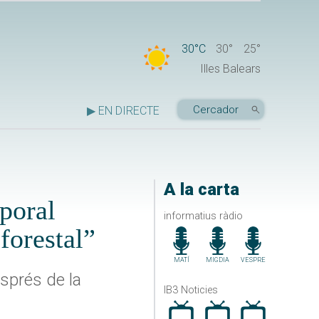
30°C
30°
25°
Illes Balears
▶ EN DIRECTE
A la carta
mporal
informatius ràdio
forestal”
MATÍ
MIGDIA
VESPRE
sprés de la
IB3 Noticies