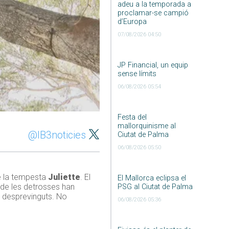
adeu a la temporada a
proclamar-se campió
d’Europa
07/08/2026 04:50
JP Financial, un equip
sense límits
06/08/2026 05:54
Festa del
mallorquinisme al
@IB3noticies
Ciutat de Palma
06/08/2026 05:50
de la tempesta
Juliette
. El
El Mallorca eclipsa el
a de les detrosses han
PSG al Ciutat de Palma
at desprevinguts. No
06/08/2026 05:36