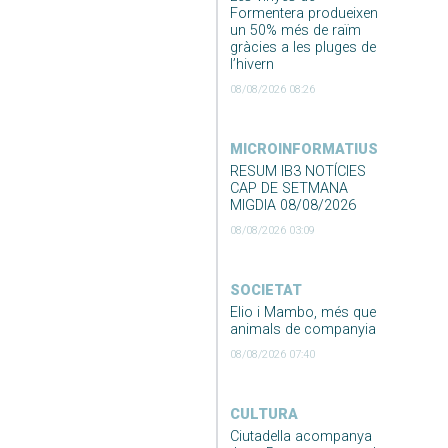
Formentera produeixen
un 50% més de raïm
gràcies a les pluges de
l’hivern
08/08/2026 08:26
MICROINFORMATIUS
RESUM IB3 NOTÍCIES
CAP DE SETMANA
MIGDIA 08/08/2026
08/08/2026 03:09
SOCIETAT
Elio i Mambo, més que
animals de companyia
08/08/2026 07:40
CULTURA
Ciutadella acompanya