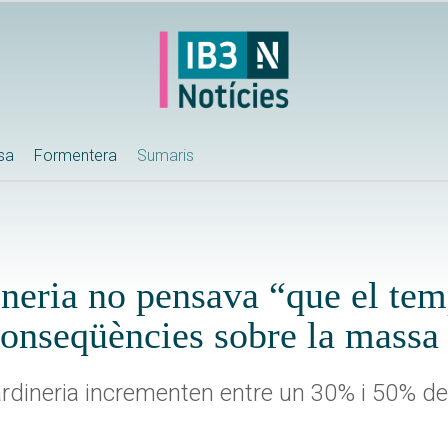
ssa
Formentera
Sumaris
dineria no pensava “que el te
 conseqüències sobre la massa 
rdineria incrementen entre un 30% i 50% de