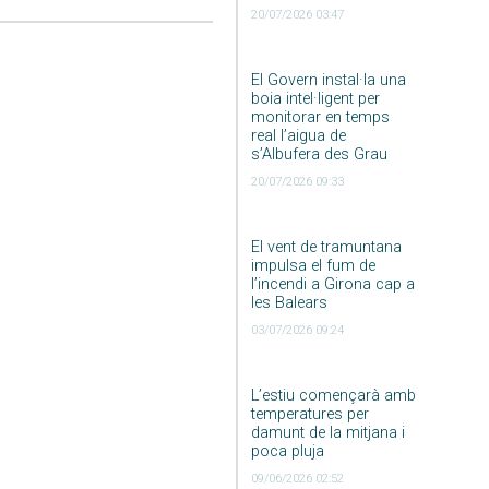
20/07/2026 03:47
El Govern instal·la una
boia intel·ligent per
monitorar en temps
real l’aigua de
s’Albufera des Grau
20/07/2026 09:33
El vent de tramuntana
impulsa el fum de
l’incendi a Girona cap a
les Balears
03/07/2026 09:24
L’estiu començarà amb
temperatures per
damunt de la mitjana i
poca pluja
09/06/2026 02:52