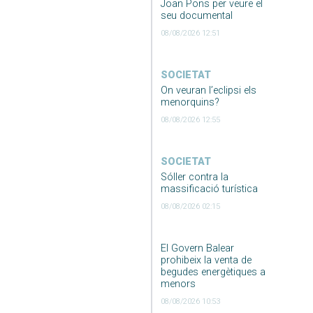
Joan Pons per veure el
seu documental
08/08/2026 12:51
SOCIETAT
On veuran l’eclipsi els
menorquins?
08/08/2026 12:55
SOCIETAT
Sóller contra la
massificació turística
08/08/2026 02:15
El Govern Balear
prohibeix la venta de
begudes energètiques a
menors
08/08/2026 10:53