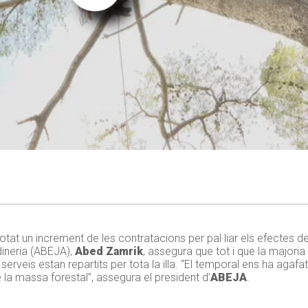
otat un increment de les contratacions per pal·liar els efectes 
dineria (ABEJA),
Abed Zamrik
, assegura que tot i que la majori
serveis estan repartits per tota la illa. “El temporal ens ha agaf
 massa forestal”, assegura el president d’
ABEJA
.