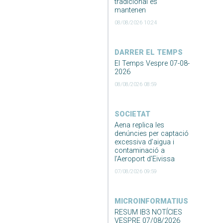
tradicional es
mantenen
08/08/2026 10:24
DARRER EL TEMPS
El Temps Vespre 07-08-
2026
08/08/2026 08:59
SOCIETAT
Aena replica les
denúncies per captació
excessiva d’aigua i
contaminació a
l’Aeroport d’Eivissa
07/08/2026 09:59
MICROINFORMATIUS
RESUM IB3 NOTÍCIES
VESPRE 07/08/2026