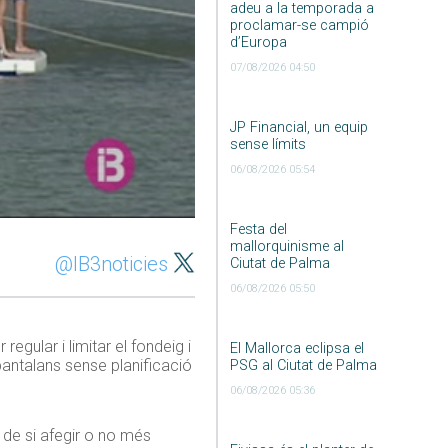
adeu a la temporada a
proclamar-se campió
d’Europa
07/08/2026 04:50
JP Financial, un equip
sense límits
06/08/2026 05:54
Festa del
mallorquinisme al
@IB3noticies
Ciutat de Palma
06/08/2026 05:50
egular i limitar el fondeig i
El Mallorca eclipsa el
 pantalans sense planificació
PSG al Ciutat de Palma
06/08/2026 05:36
t de si afegir o no més