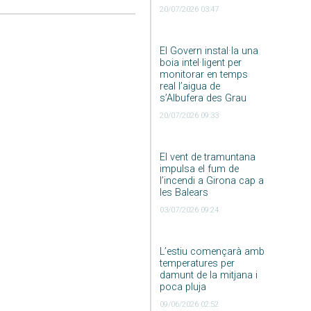
20/07/2026 03:47
El Govern instal·la una
boia intel·ligent per
monitorar en temps
real l’aigua de
s’Albufera des Grau
20/07/2026 09:33
El vent de tramuntana
impulsa el fum de
l’incendi a Girona cap a
les Balears
03/07/2026 09:24
L’estiu començarà amb
temperatures per
damunt de la mitjana i
poca pluja
09/06/2026 02:52