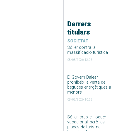
Darrers
titulars
SOCIETAT
Sóller contra la
massificació turística
08/08/2026 12:05
El Govern Balear
prohibeix la venta de
begudes energètiques a
menors
08/08/2026 10:53
Sóller, creix el lloguer
vacacional, però les
places de turisme