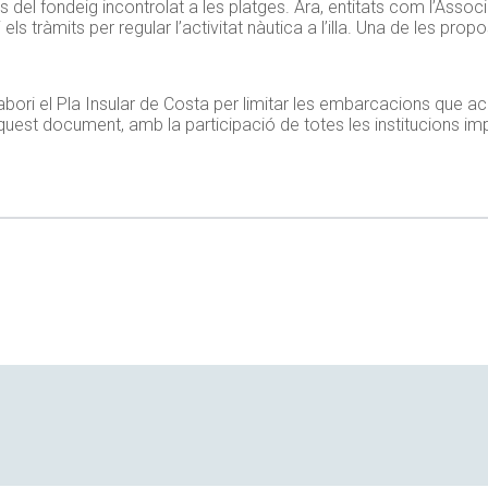
 del fondeig incontrolat a les platges. Ara, entitats com l’Asso
s tràmits per regular l’activitat nàutica a l’illa. Una de les prop
ori el Pla Insular de Costa per limitar les embarcacions que acc
’aquest document, amb la participació de totes les institucions i