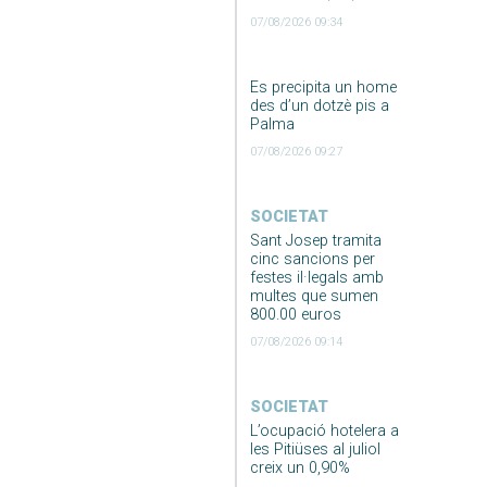
07/08/2026 09:34
Es precipita un home
des d’un dotzè pis a
Palma
07/08/2026 09:27
SOCIETAT
Sant Josep tramita
cinc sancions per
festes il·legals amb
multes que sumen
800.00 euros
07/08/2026 09:14
SOCIETAT
L’ocupació hotelera a
les Pitiüses al juliol
creix un 0,90%