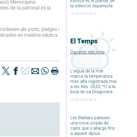
Eivissa és el planter de
ciació Menorquina
la selecció espanyola
ostes de la patronal és la
04/08/2026 08:24
edeixen als ports, platges i
mplicades en matèria nàutica
El Temps
Darreres edicions
L’aigua de la mar
marca la temperatura
més alta registrada mai
a les Illes: 33,02 ºC a la
boia de sa Dragonera
07/08/2026 08:12
Les Balears pateixen
una nova onada de
calor que s’allarga fins
a aquest dijous