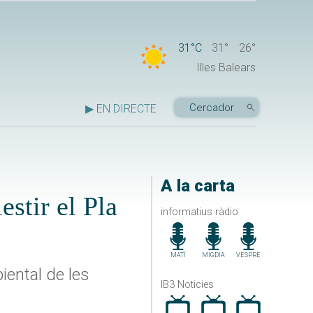
31°C
31°
26°
Illes Balears
▶ EN DIRECTE
A la carta
stir el Pla
informatius ràdio
MATÍ
MIGDIA
VESPRE
iental de les
IB3 Noticies