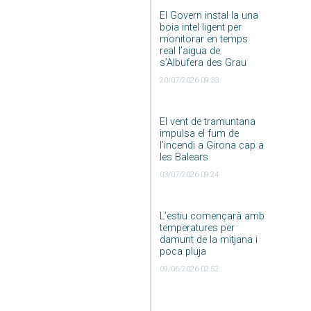
El Govern instal·la una
boia intel·ligent per
monitorar en temps
real l’aigua de
s’Albufera des Grau
20/07/2026 09:33
El vent de tramuntana
impulsa el fum de
l’incendi a Girona cap a
les Balears
03/07/2026 09:24
L’estiu començarà amb
temperatures per
damunt de la mitjana i
poca pluja
09/06/2026 02:52