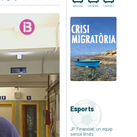
MIGDIA
VESPRE
CAP.SET
Esports
JP Financial, un equip
sense límits