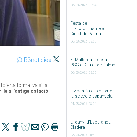
06/08/2026 05:54
Festa del
mallorquinisme al
Ciutat de Palma
06/08/2026 05:50
@IB3noticies
El Mallorca eclipsa el
PSG al Ciutat de Palma
06/08/2026 05:36
l’oferta formativa s’ha
-la a l’antiga estació
Eivissa és el planter de
la selecció espanyola
04/08/2026 08:24
El canvi d’Esperança
Cladera
02/08/2026 08:43