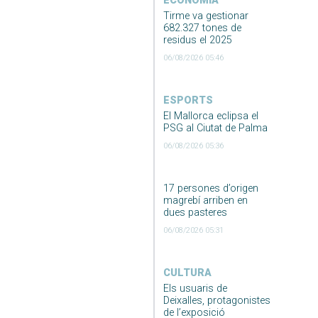
ECONOMIA
Tirme va gestionar
682.327 tones de
residus el 2025
06/08/2026 05:46
ESPORTS
El Mallorca eclipsa el
PSG al Ciutat de Palma
06/08/2026 05:36
17 persones d’origen
magrebí arriben en
dues pasteres
06/08/2026 05:31
CULTURA
Els usuaris de
Deixalles, protagonistes
de l’exposició