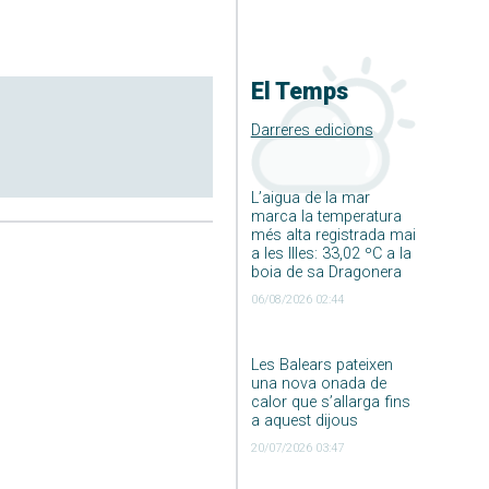
El Temps
Darreres edicions
L’aigua de la mar
marca la temperatura
més alta registrada mai
a les Illes: 33,02 ºC a la
boia de sa Dragonera
06/08/2026 02:44
Les Balears pateixen
una nova onada de
calor que s’allarga fins
a aquest dijous
20/07/2026 03:47