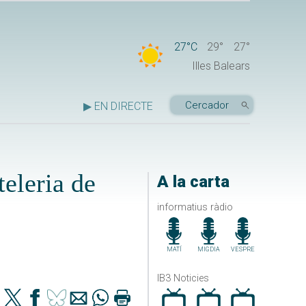
27°C
29°
27°
Illes Balears
▶ EN DIRECTE
eleria de
A la carta
informatius ràdio
MATÍ
MIGDIA
VESPRE
IB3 Noticies