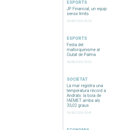
ESPORTS
JP Financial, un equip
sense límits
06/08/2026 05:54
ESPORTS
Festa del
mallorquinisme al
Ciutat de Palma
06/08/2026 05:50
SOCIETAT
La mar registra una
temperatura rècord a
Andratx: la boia de
l’AEMET arriba als
33,02 graus
06/08/2026 03:49