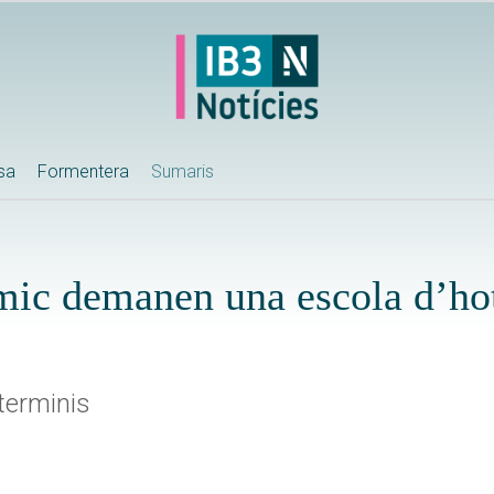
ssa
Formentera
Sumaris
èmic demanen una escola d’hot
 terminis