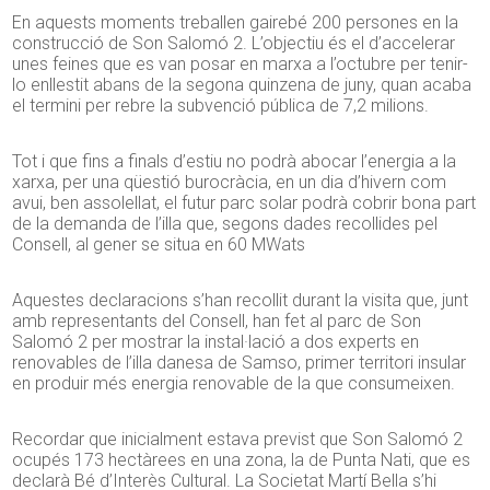
En aquests moments treballen gairebé 200 persones en la
construcció de Son Salomó 2. L’objectiu és el d’accelerar
unes feines que es van posar en marxa a l’octubre per tenir-
lo enllestit abans de la segona quinzena de juny, quan acaba
el termini per rebre la subvenció pública de 7,2 milions.
Tot i que fins a finals d’estiu no podrà abocar l’energia a la
xarxa, per una qüestió burocràcia, en un dia d’hivern com
avui, ben assolellat, el futur parc solar podrà cobrir bona part
de la demanda de l’illa que, segons dades recollides pel
Consell, al gener se situa en 60 MWats
Aquestes declaracions s’han recollit durant la visita que, junt
amb representants del Consell, han fet al parc de Son
Salomó 2 per mostrar la instal·lació a dos experts en
renovables de l’illa danesa de Samso, primer territori insular
en produir més energia renovable de la que consumeixen.
Recordar que inicialment estava previst que Son Salomó 2
ocupés 173 hectàrees en una zona, la de Punta Nati, que es
declarà Bé d’Interès Cultural. La Societat Martí Bella s’hi