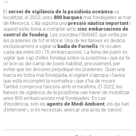
268
El
servei de vigilància de la posidònia oceànica
va
localitzar, el 2022, unes
800 barques
mal fondejades al mar
de Menorca. L’illa suporta una
pressió nàutica important
i
aquest estiu torna a comptar amb
cinc embarcacions de
control de fondeig
. Les coordina l’IBANAT, que vetlla per
les praderies de tot el litoral. Una de les llanxes es dedica
exclusivament a vigilar la
badia de Fornells
. Hi recalen
cada dia entre 60 i 70 embarcacions. La feina del patró és
vigilar que cap d’elles fondeja sobre la posidònia i que es fa
un bon ús del camp de boies habilitat, precisament, per
evitar que les àncores perjudiquin les praderies. Quan una
barca es troba mal fondejada, el vigilant s’apropa i l’avisa
que està incomplint la normativa i que s’ha de moure.
També comprova l’àncora amb el mirafons. El 2022, les
llanxes de vigilància de la posidònia van haver de mobilitzar
unes 800 embarcacions mal fondejades. En cas
d’incidència, són els
agents de Medi Ambient
, els qui han
d’intervenir i, si és necessari, aixecar una acta de sanció.