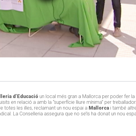
leria d’Educació
un local més gran a Mallorca per poder fer l
sits en relació a amb la “superfície lliure mínima” per treballado
e totes les illes, reclamant un nou espai a
Mallorca
i també altr
sindical. La Conselleria assegura que no se’ls ha donat un nou esp