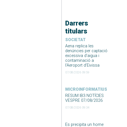
Darrers
titulars
SOCIETAT
Aena replica les
denúncies per captació
excessiva d’aigua i
contaminació a
l’Aeroport d’Eivissa
07/08/2026 09:59
MICROINFORMATIUS
RESUM IB3 NOTÍCIES
VESPRE 07/08/2026
07/08/2026 09:34
Es precipita un home