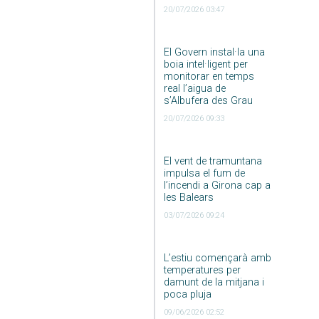
20/07/2026 03:47
El Govern instal·la una
boia intel·ligent per
monitorar en temps
real l’aigua de
s’Albufera des Grau
20/07/2026 09:33
El vent de tramuntana
impulsa el fum de
l’incendi a Girona cap a
les Balears
03/07/2026 09:24
L’estiu començarà amb
temperatures per
damunt de la mitjana i
poca pluja
09/06/2026 02:52