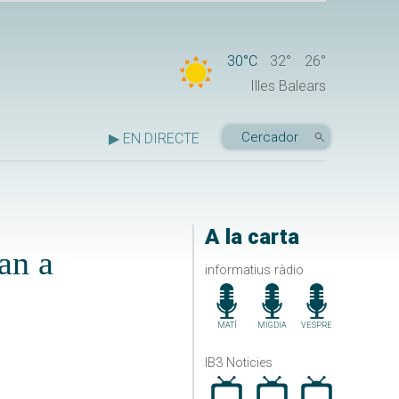
30°C
32°
26°
Illes Balears
▶ EN DIRECTE
A la carta
an a
informatius ràdio
MATÍ
MIGDIA
VESPRE
IB3 Noticies