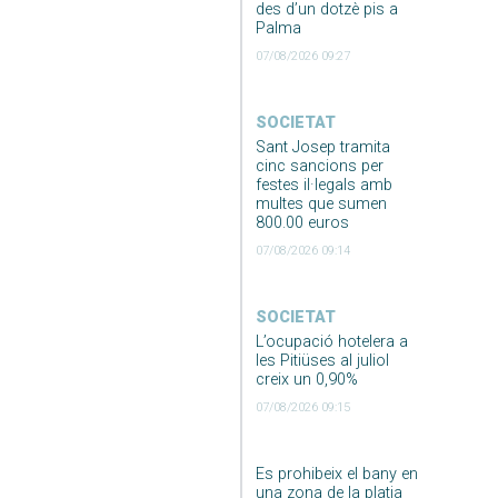
des d’un dotzè pis a
Palma
07/08/2026 09:27
SOCIETAT
Sant Josep tramita
cinc sancions per
festes il·legals amb
multes que sumen
800.00 euros
07/08/2026 09:14
SOCIETAT
L’ocupació hotelera a
les Pitiüses al juliol
creix un 0,90%
07/08/2026 09:15
Es prohibeix el bany en
una zona de la platja