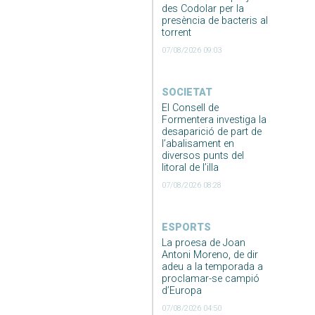
des Codolar per la
presència de bacteris al
torrent
07/08/2026 09:03
SOCIETAT
El Consell de
Formentera investiga la
desaparició de part de
l’abalisament en
diversos punts del
litoral de l’illa
07/08/2026 08:28
ESPORTS
La proesa de Joan
Antoni Moreno, de dir
adeu a la temporada a
proclamar-se campió
d’Europa
07/08/2026 04:50