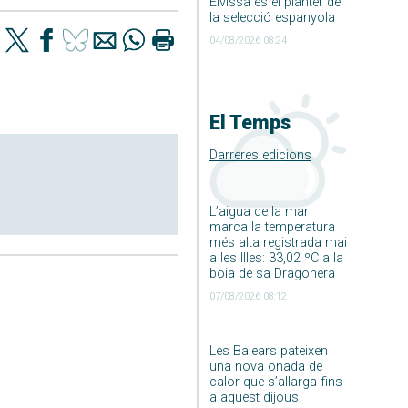
Eivissa és el planter de
la selecció espanyola
04/08/2026 08:24
El Temps
Darreres edicions
L’aigua de la mar
marca la temperatura
més alta registrada mai
a les Illes: 33,02 ºC a la
boia de sa Dragonera
07/08/2026 08:12
Les Balears pateixen
una nova onada de
calor que s’allarga fins
a aquest dijous