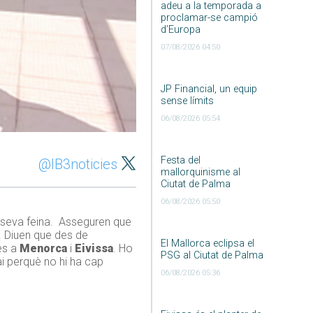
adeu a la temporada a
proclamar-se campió
d’Europa
07/08/2026 04:50
JP Financial, un equip
sense límits
06/08/2026 05:54
Festa del
@IB3noticies
mallorquinisme al
Ciutat de Palma
06/08/2026 05:50
a seva feina. Asseguren que
r. Diuen que des de
El Mallorca eclipsa el
es a
Menorca
i
Eivissa
. Ho
PSG al Ciutat de Palma
ai perquè no hi ha cap
06/08/2026 05:36