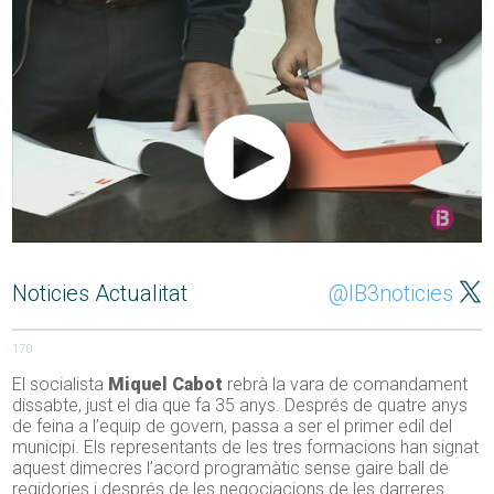
Noticies Actualitat
@IB3noticies
170
El socialista
Miquel Cabot
rebrà la vara de comandament
dissabte, just el dia que fa 35 anys. Després de quatre anys
de feina a l’equip de govern, passa a ser el primer edil del
municipi. Els representants de les tres formacions han signat
aquest dimecres l’acord programàtic sense gaire ball de
regidories i després de les negociacions de les darreres