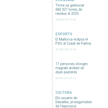
ECONOMIA
Tirme va gestionar
682.327 tones de
residus el 2025
06/08/2026 05:46
ESPORTS
El Mallorca eclipsa el
PSG al Ciutat de Palma
06/08/2026 05:36
17 persones d’origen
magrebí arriben en
dues pasteres
06/08/2026 05:31
CULTURA
Els usuaris de
Deixalles, protagonistes
de l’exposició