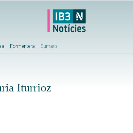
ssa
Formentera
Sumaris
ia Iturrioz