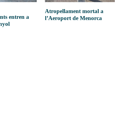
Atropellament mortal a
nts entren a
l’Aeroport de Menorca
anyol