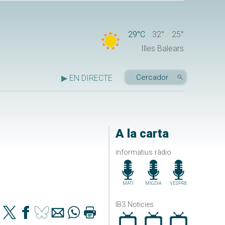
29°C
32°
25°
Illes Balears
▶ EN DIRECTE
A la carta
informatius ràdio
MATÍ
MIGDIA
VESPRE
IB3 Noticies