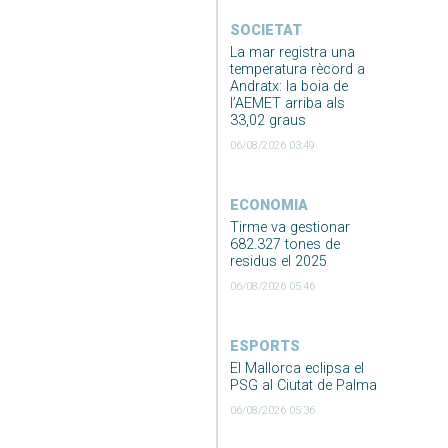
SOCIETAT
La mar registra una
temperatura rècord a
Andratx: la boia de
l’AEMET arriba als
33,02 graus
06/08/2026 03:49
ECONOMIA
Tirme va gestionar
682.327 tones de
residus el 2025
06/08/2026 05:46
ESPORTS
El Mallorca eclipsa el
PSG al Ciutat de Palma
06/08/2026 05:36