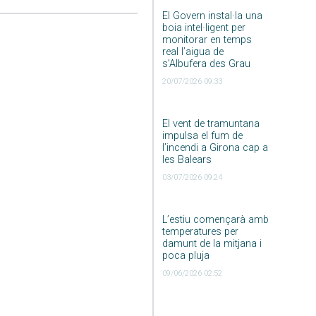
El Govern instal·la una
boia intel·ligent per
monitorar en temps
real l’aigua de
s’Albufera des Grau
20/07/2026 09:33
El vent de tramuntana
impulsa el fum de
l’incendi a Girona cap a
les Balears
03/07/2026 09:24
L’estiu començarà amb
temperatures per
damunt de la mitjana i
poca pluja
09/06/2026 02:52