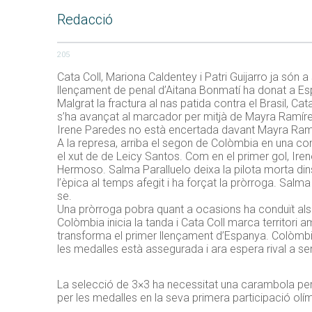
Redacció
205
Cata Coll, Mariona Caldentey i Patri Guijarro ja són 
llençament de penal d’Aitana Bonmatí ha donat a Espa
Malgrat la fractura al nas patida contra el Brasil, Cat
s’ha avançat al marcador per mitjà de Mayra Ramírez
Irene Paredes no està encertada davant Mayra Ramire
A la represa, arriba el segon de Colòmbia en una cont
el xut de de Leicy Santos. Com en el primer gol, Ire
Hermoso. Salma Paralluelo deixa la pilota morta dins
l’èpica al temps afegit i ha forçat la pròrroga. Salma
se.
Una pròrroga pobra quant a ocasions ha conduït als 
Colòmbia inicia la tanda i Cata Coll marca territor
transforma el primer llençament d’Espanya. Colòmbia n
les medalles està assegurada i ara espera rival a sem
La selecció de 3×3 ha necessitat una carambola per 
per les medalles en la seva primera participació olím