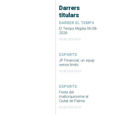
Darrers
titulars
DARRER EL TEMPS
El Temps Migdia 06-08-
2026
06/08/2026 04:55
ESPORTS
JP Financial, un equip
sense límits
06/08/2026 05:54
ESPORTS
Festa del
mallorquinisme al
Ciutat de Palma
06/08/2026 05:50