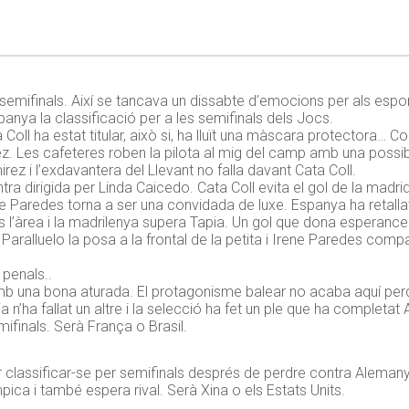
a semifinals. Així se tancava un dissabte d’emocions per als espo
nya la classificació per a les semifinals dels Jocs.
a Coll ha estat titular, això si, ha lluït una màscara protectora… C
. Les cafeteres roben la pilota al mig del camp amb una possible
z i l’exdavantera del Llevant no falla davant Cata Coll.
ra dirigida per Linda Caicedo. Cata Coll evita el gol de la madrid
ne Paredes torna a ser una convidada de luxe. Espanya ha retalla
 l’àrea i la madrilenya supera Tapia. Un gol que dona esperance
 Paralluelo la posa a la frontal de la petita i Irene Paredes comp
penals..
i amb una bona aturada. El protagonisme balear no acaba aquí pe
’ha fallat un altre i la selecció ha fet un ple que ha completat A
ifinals. Serà França o Brasil.
classificar-se per semifinals després de perdre contra Alemanya
pica i també espera rival. Serà Xina o els Estats Units.