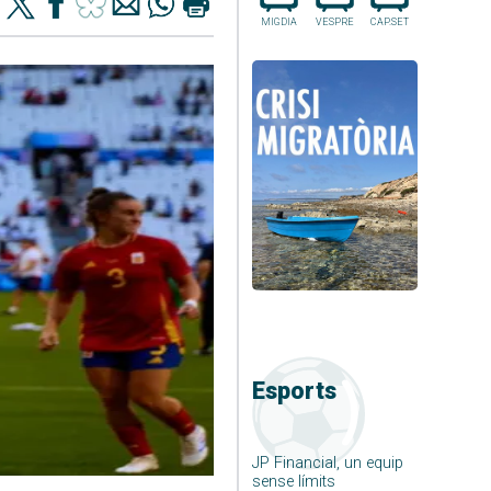
MIGDIA
VESPRE
CAP.SET
Esports
JP Financial, un equip
sense límits