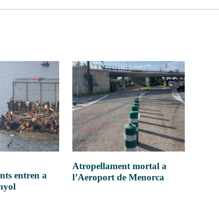
Atropellament mortal a
nts entren a
l’Aeroport de Menorca
anyol