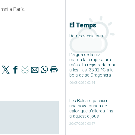
mni a París.
El Temps
Darreres edicions
L’aigua de la mar
marca la temperatura
més alta registrada mai
a les Illes: 33,02 ºC a la
boia de sa Dragonera
06/08/2026 02:44
Les Balears pateixen
una nova onada de
calor que s’allarga fins
a aquest dijous
20/07/2026 03:47