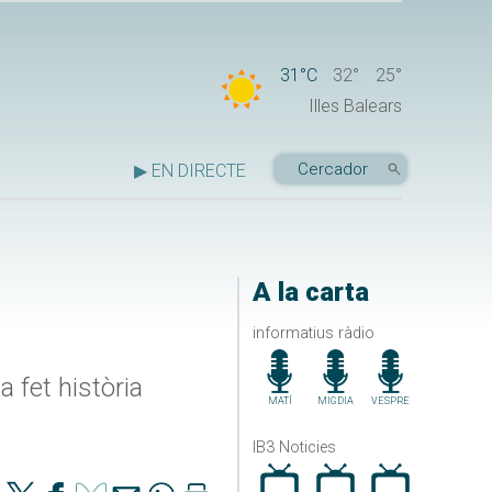
31°C
32°
25°
Illes Balears
▶ EN DIRECTE
A la carta
informatius ràdio
 fet història
MATÍ
MIGDIA
VESPRE
IB3 Noticies