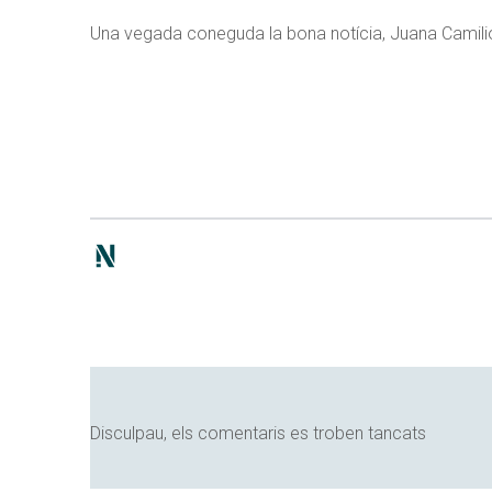
Una vegada coneguda la bona notícia, Juana Camilión
Disculpau, els comentaris es troben tancats