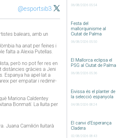
06/08/2026 05:54
@esportsib3
Festa del
mallorquinisme al
rtistes balears, amb un
Ciutat de Palma
06/08/2026 05:50
olòmbia ha anat per feines i
 falta a Alexia Putellas.
El Mallorca eclipsa el
ista, però no pot fer res en
PSG al Ciutat de Palma
t distàncies gràcies a Jeni
06/08/2026 05:36
s. Espanya ha apel·lat a
areix per empatar i redimir-
Eivissa és el planter de
la selecció espanyola
rquè Mariona Caldentey
itana Bonmatí. La lluita per
04/08/2026 08:24
El canvi d’Esperança
. Juana Camilión lluitarà
Cladera
02/08/2026 08:43