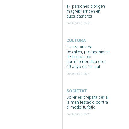
17 persones d’origen
magrebí arriben en
dues pasteres
06/08/2026 05:31
CULTURA
Els usuaris de
Deixalles, protagonistes
de l’exposició
commemorativa dels
40 anys de l’entitat
06/08/2026 05:29
SOCIETAT
Sóller es prepara per a
la manifestació contra
el model turístic
06/08/2026 05:22