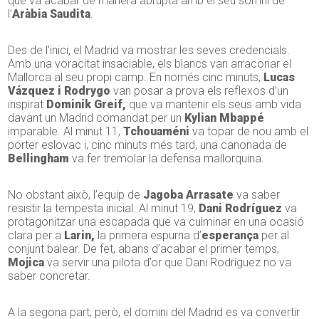
que va acabar de manera abrupta amb el seu somni de
l’
Aràbia Saudita
.
Des de l’inici, el Madrid va mostrar les seves credencials.
Amb una voracitat insaciable, els blancs van arraconar el
Mallorca al seu propi camp. En només cinc minuts,
Lucas
Vázquez i Rodrygo
van posar a prova els reflexos d’un
inspirat
Dominik Greif,
que va mantenir els seus amb vida
davant un Madrid comandat per un
Kylian Mbappé
imparable. Al minut 11,
Tchouaméni
va topar de nou amb el
porter eslovac i, cinc minuts més tard, una canonada de
Bellingham
va fer tremolar la defensa mallorquina.
No obstant això, l’equip de
Jagoba Arrasate
va saber
resistir la tempesta inicial. Al minut 19,
Dani Rodríguez
va
protagonitzar una escapada que va culminar en una ocasió
clara per a
Larin,
la primera espurna d’
esperança
per al
conjunt balear. De fet, abans d’acabar el primer temps,
Mojica
va servir una pilota d’or que Dani Rodríguez no va
saber concretar.
A la segona part, però, el domini del Madrid es va convertir