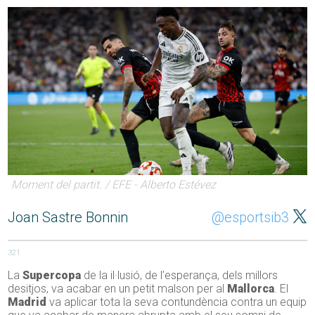
Moment del partit. / EFE - Alberto Estévez
Joan Sastre Bonnin
@esportsib3
321
La
Supercopa
de la il·lusió, de l’esperança, dels millors
desitjos, va acabar en un petit malson per al
Mallorca
. El
Madrid
va aplicar tota la seva contundència contra un equip