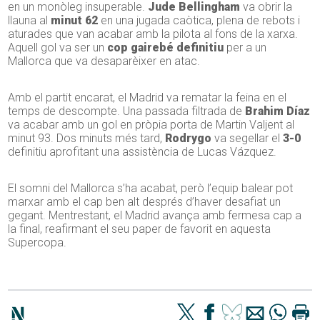
en un monòleg insuperable.
Jude Bellingham
va obrir la
llauna al
minut 62
en una jugada caòtica, plena de rebots i
aturades que van acabar amb la pilota al fons de la xarxa.
Aquell gol va ser un
cop gairebé definitiu
per a un
Mallorca que va desaparèixer en atac.
Amb el partit encarat, el Madrid va rematar la feina en el
temps de descompte. Una passada filtrada de
Brahim Díaz
va acabar amb un gol en pròpia porta de Martin Valjent al
minut 93. Dos minuts més tard,
Rodrygo
va segellar el
3-0
definitiu aprofitant una assistència de Lucas Vázquez.
El somni del Mallorca s’ha acabat, però l’equip balear pot
marxar amb el cap ben alt després d’haver desafiat un
gegant. Mentrestant, el Madrid avança amb fermesa cap a
la final, reafirmant el seu paper de favorit en aquesta
Supercopa.