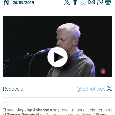
26/09/2019
Redacció
@IB3noticies
272
El suec
Jay-Jay Johanson
ha presentat aquest dimecres nit
al
Teatre Principal
de Palma el seu darrer àlbum
“Kings