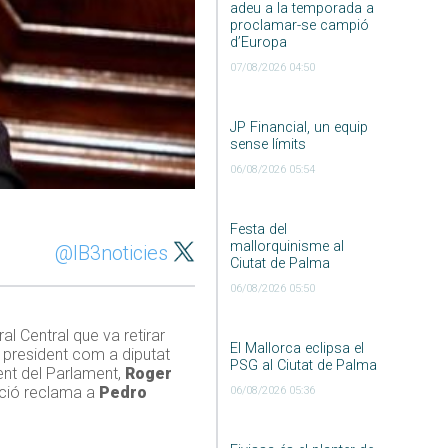
adeu a la temporada a
proclamar-se campió
d’Europa
07/08/2026 04:50
JP Financial, un equip
sense límits
06/08/2026 05:54
Festa del
mallorquinisme al
@IB3noticies
Ciutat de Palma
06/08/2026 05:50
al Central que va retirar
El Mallorca eclipsa el
l president com a diputat
PSG al Ciutat de Palma
ent del Parlament,
Roger
sició reclama a
Pedro
06/08/2026 05:36