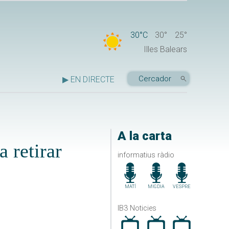
30°C
30°
25°
Illes Balears
▶ EN DIRECTE
A la carta
 retirar
informatius ràdio
MATÍ
MIGDIA
VESPRE
IB3 Noticies