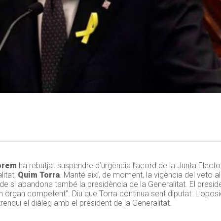
uprem
ha rebutjat suspendre d’urgència l’acord de la Junta Elector
litat,
Quim Torra
. Manté així, de moment, la vigència del veto a
de si abandona també la presidència de la Generalitat. El presid
“un òrgan competent”. Diu que Torra continua sent diputat. L’opo
trenqui el diàleg amb el president de la Generalitat.