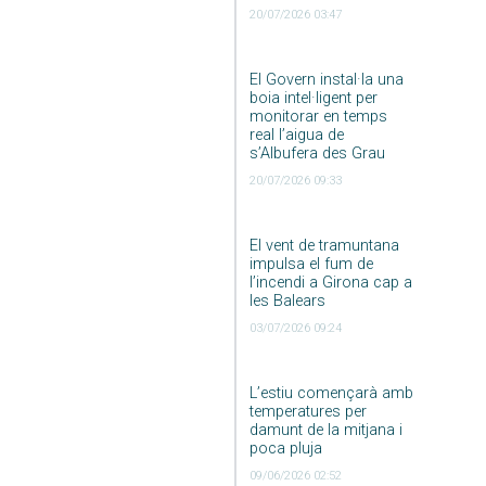
20/07/2026 03:47
El Govern instal·la una
boia intel·ligent per
monitorar en temps
real l’aigua de
s’Albufera des Grau
20/07/2026 09:33
El vent de tramuntana
impulsa el fum de
l’incendi a Girona cap a
les Balears
03/07/2026 09:24
L’estiu començarà amb
temperatures per
damunt de la mitjana i
poca pluja
09/06/2026 02:52