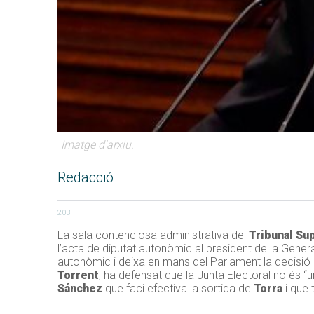
Imatge d'arxiu.
Redacció
203
La sala contenciosa administrativa del
Tribunal S
l’acta de diputat autonòmic al president de la Genera
autonòmic i deixa en mans del Parlament la decisió 
Torrent
, ha defensat que la Junta Electoral no és 
Sánchez
que faci efectiva la sortida de
Torra
i que 