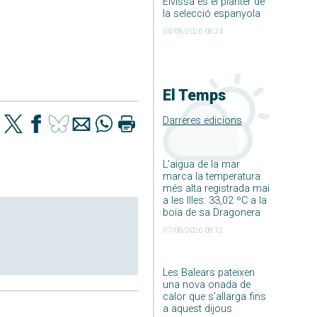
Eivissa és el planter de
la selecció espanyola
04/08/2026 08:24
El Temps
Darreres edicions
L’aigua de la mar
marca la temperatura
més alta registrada mai
a les Illes: 33,02 ºC a la
boia de sa Dragonera
07/08/2026 08:12
Les Balears pateixen
una nova onada de
calor que s’allarga fins
a aquest dijous