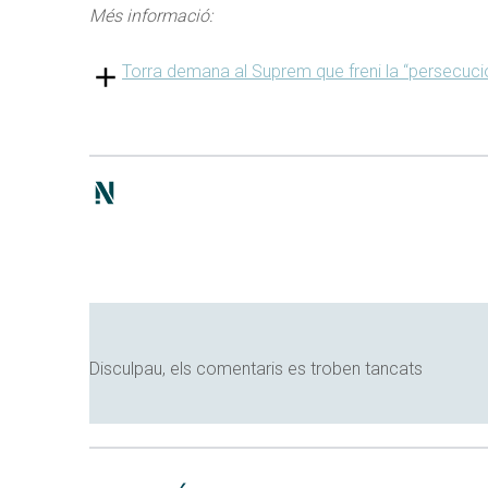
Més informació:
Torra demana al Suprem que freni la “persecució 
Disculpau, els comentaris es troben tancats