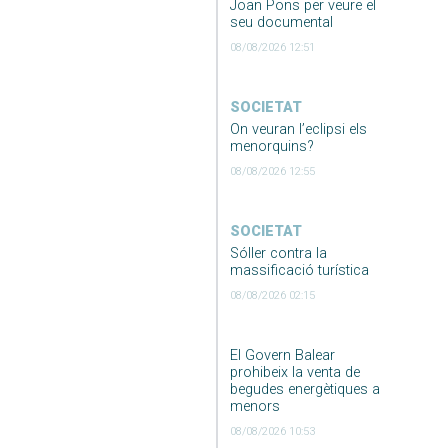
Joan Pons per veure el
seu documental
08/08/2026 12:51
SOCIETAT
On veuran l’eclipsi els
menorquins?
08/08/2026 12:55
SOCIETAT
Sóller contra la
massificació turística
08/08/2026 02:15
El Govern Balear
prohibeix la venta de
begudes energètiques a
menors
08/08/2026 10:53