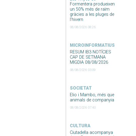
Formentera produeixen
un 50% més de raïm
gràcies a les pluges de
l’hivern
08/08/2026 08:26
MICROINFORMATIUS
RESUM IB3 NOTÍCIES
CAP DE SETMANA
MIGDIA 08/08/2026
08/08/2026 03:09
SOCIETAT
Elio i Mambo, més que
animals de companyia
08/08/2026 07:40
CULTURA
Ciutadella acompanya