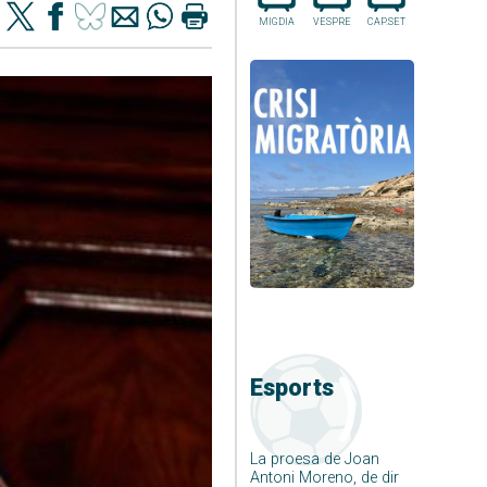
MIGDIA
VESPRE
CAP.SET
Esports
La proesa de Joan
Antoni Moreno, de dir