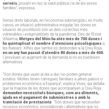
serveis
, posant en risc la salut pública i la de les seves
famílies”, expressa.
Sense drets laborals, en l’economia submergida i, en molts
casos, en situació administrativa irregular, les dones en
situació de prostitució són un dels col·lectius més
vulnerables i estigmatitzats de la pandèmia. Des de l’Estat
d’Alarma,
Metges del Món ha atès més de 700 dones i
ha quintuplicat el nombre d’atencions psicològiques
a
les Balears. Xifres que també es desborden a la Creu Roja:
en un any han passat d’atendre 80 dones a més de 400.
I preveuen un augment de la demanda si no es basteixen
alternatives.
“Són dones que viuen al dia a dia i no poden generar
estalvis. Moltes tenen càrregues familiars a altres països o
problemes econòmics a Espanya”, explica Vives, qui detalla
que la majoria de les dones que acompanyen a Creu Roja
demanden necessitats bàsiques, com ara aliments,
ajuda en el pagament de subministres o amb la
tramitació de prestacions
. “Són dones que necessiten
recursos econòmics, sociolaborals i alternatives que no