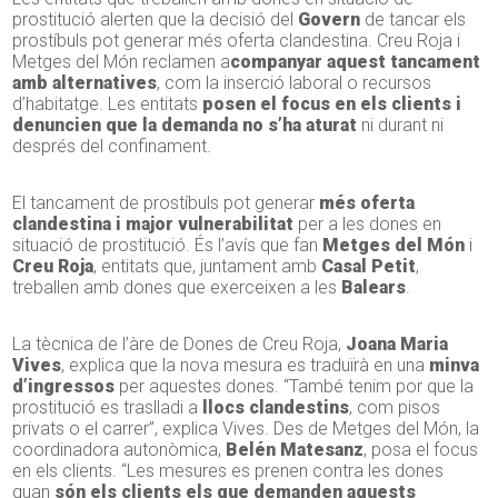
prostitució alerten que la decisió del
Govern
de tancar els
prostíbuls pot generar més oferta clandestina. Creu Roja i
Metges del Món reclamen a
companyar aquest tancament
amb alternatives
, com la inserció laboral o recursos
d’habitatge. Les entitats
posen el focus en els clients i
denuncien que la demanda no s’ha aturat
ni durant ni
després del confinament.
El tancament de prostíbuls pot generar
més oferta
clandestina i major vulnerabilitat
per a les dones en
situació de prostitució. És l’avís que fan
Metges del Món
i
Creu Roja
, entitats que, juntament amb
Casal Petit
,
treballen amb dones que exerceixen a les
Balears
.
La tècnica de l’àre de Dones de Creu Roja,
Joana Maria
Vives
, explica que la nova mesura es traduïrà en una
minva
d’ingressos
per aquestes dones. “També tenim por que la
prostitució es traslladi a
llocs clandestins
, com pisos
privats o el carrer”, explica Vives. Des de Metges del Món, la
coordinadora autonòmica,
Belén Matesanz
, posa el focus
en els clients. “Les mesures es prenen contra les dones
quan
són els clients els que demanden aquests