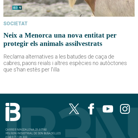
SOCIETAT
Neix a Menorca una nova entitat per
protegir els animals assilvestrats
Reclama alternatives a les batudes de caça de
cabres, paons reials i altres espècies no autòctones
que s'han estès per l'illa
CARRER MAGDALENA, 21, 07180
POLÍGON INDUSTRIAL DE SON BUGADELLES
(+34) 971 139 333