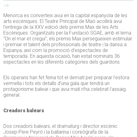
158
Menorca es converteix avui en la capital espanyola de les
arts escèniques. El Teatre Principal de Maó acollirà avui
l’entrega de la XXV edició dels premis Max de les Arts
Escèniques. Organitzats per la Fundació SGAE, amb el lema
“On el mar et cregui”, els premis Max persegueixen estimular
i premiar el talent dels professionals de teatre i la dansa a
Espanya, així com la promoció d’espectacles de
temporada. En aquesta ocasió, han estat nominats 36
espectacles en les diferents categories dels guardons.
Els operaris han fet feina tot el dematí per preparar l’estora
vermella i tots els detalls d’una gala que tendrà un
protagonisme balear i que avui matí n’ha celebrat l’assaig
general.
Creadors balears
Dos creadors balears, el dramaturg i director escènic
Josep-Pere Peyró i la ballarina i coreògrafa de la