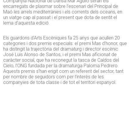
Companyia Nacional de Dansa Mar Aguiló seran els
encarregats de plasmar sobre l’escenari del Principal de
Maó les arrels mediterrànies i els corrents dels oceans, en
un viatge cap al passat i el present que dota de sentit el
lema d’aquesta edició.
Els guardons d’Arts Escèniques fa 25 anys que acullen 20
categories i dos premis especials: el premi Mas d’honor, que
ha distingit la trajectòria del dramaturg i director escènic
José Luis Alonso de Santos, i el premi Mas aficionat de
caràcter social, que ha reconegut la tasca de Caídos del
Cielo, l’ONG fundada per la dramaturga Paloma Pedrero.
Aquests premis s’han erigit com un referent del sector, tant
per nombre de seguidors com per l’interès de les
companyies de tota classe i de tot el territori espanyol.