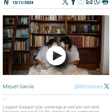
13/11/2024
Miquel García
@IB3noticies
291
L’esperit d’aquest cicle combrega al cent per cent amb
l’escenari que l’acull. De fet, algunes de les companyies