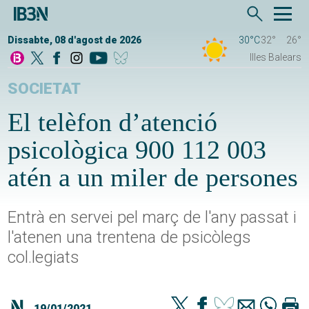
Dissabte, 08 d'agost de 2026
30°C
32°
26°
Illes Balears
SOCIETAT
El telèfon d’atenció
psicològica 900 112 003
atén a un miler de persones
Entrà en servei pel març de l'any passat i
l'atenen una trentena de psicòlegs
col.legiats
19/01/2021