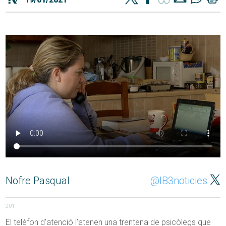
Nofre Pasqual
@IB3noticies
201
El telèfon d’atenció l’atenen una trentena de psicòlegs que