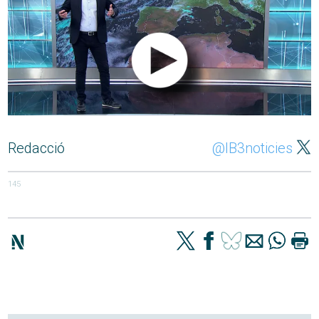
Redacció
@IB3noticies
145