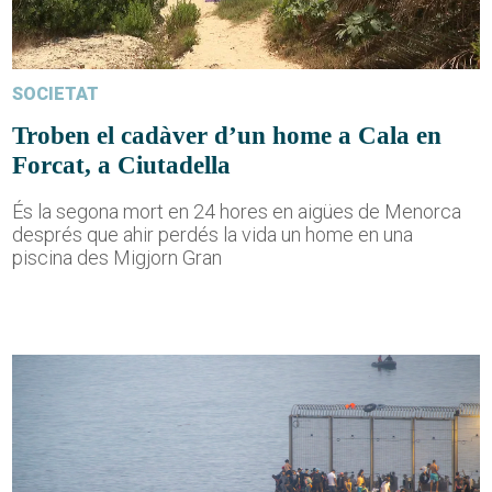
SOCIETAT
Troben el cadàver d’un home a Cala en
Forcat, a Ciutadella
És la segona mort en 24 hores en aigües de Menorca
després que ahir perdés la vida un home en una
piscina des Migjorn Gran